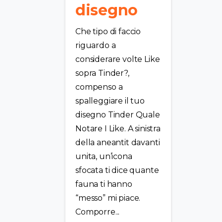
disegno
Che tipo di faccio
riguardo a
considerare volte Like
sopra Tinder?,
compenso a
spalleggiare il tuo
disegno Tinder Quale
Notare I Like. A sinistra
della aneantit davanti
unita, un’icona
sfocata ti dice quante
fauna ti hanno
“messo” mi piace.
Comporre...