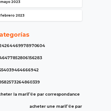
mayo 2023
febrero 2023
ategorías
.24264469978970604
.46477852806156283
.554039464666942
.9582573264860339
heter la mariГ©e par correspondance
acheter une mariГ©e par