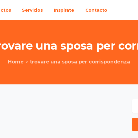
uctos
Servicios
Inspirate
Contacto
rovare
una
sposa
per
cor
Home
trovare una sposa per corrispondenza