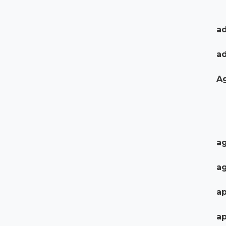
ad
a
A
ag
ag
ap
ap