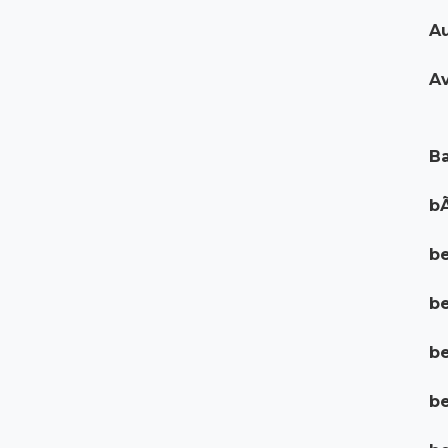
Au
Av
Ba
bÃ
be
b
be
be