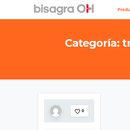
Prod
Categoría:
t
0