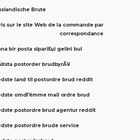
slandische Brute
is sur le site Web de la commande par
correspondance
na bir posta sipariЕџi gelini bul
¤sta postorder brudbyrÃ¥
dste land til postordre brud reddit
edste omdГёmme mail ordre brud
dste postordre brud agentur reddit
dste postordre brude service