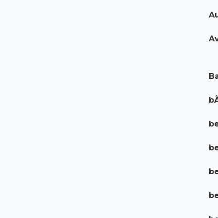
Au
Av
Ba
bÃ
be
b
be
be