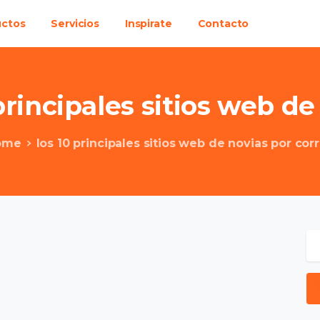
uctos
Servicios
Inspirate
Contacto
principales
sitios
web
de
ome
los 10 principales sitios web de novias por cor