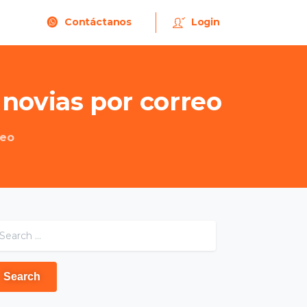
Contáctanos
Login
novias
por
correo
reo