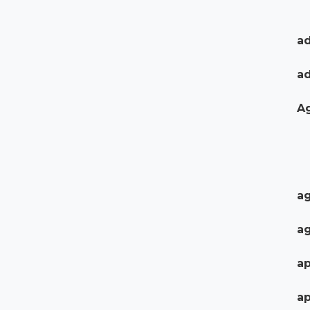
ad
a
A
ag
ag
ap
ap