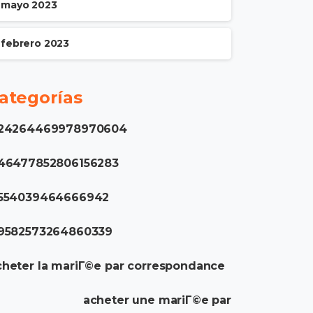
mayo 2023
febrero 2023
ategorías
.24264469978970604
.46477852806156283
.554039464666942
.9582573264860339
heter la mariГ©e par correspondance
acheter une mariГ©e par