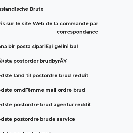
slandische Brute
is sur le site Web de la commande par
correspondance
na bir posta sipariЕџi gelini bul
¤sta postorder brudbyrÃ¥
dste land til postordre brud reddit
edste omdГёmme mail ordre brud
dste postordre brud agentur reddit
dste postordre brude service