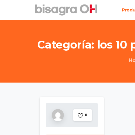
Prod
Categoría:
los
10
H
0