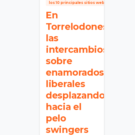
los 10 principales sitios web de novias por
En
Torrelodones,
las
intercambios
sobre
enamorados
liberales
desplazandolo
hacia el
pelo
swingers