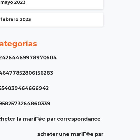
mayo 2023
febrero 2023
ategorías
.24264469978970604
.46477852806156283
.554039464666942
.9582573264860339
heter la mariГ©e par correspondance
acheter une mariГ©e par