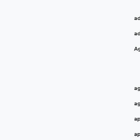
ad
a
A
ag
ag
ap
ap