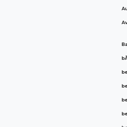
Au
Av
Ba
bÃ
be
b
be
be