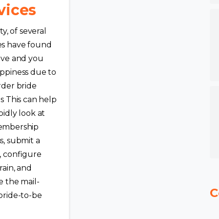
vices
ity, of several
es have found
ove and you
ppiness due to
rder bride
es This can help
pidly look at
embership
s, submit a
e, configure
rain, and
e the mail-
C
bride-to-be