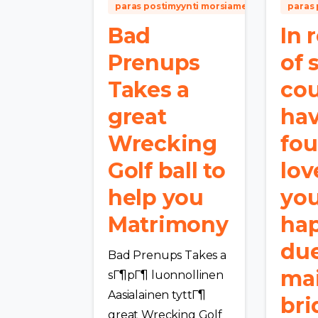
paras postimyynti morsiamen palvelu
paras 
Bad
In r
Prenups
of 
Takes a
cou
great
ha
Wrecking
fou
Golf ball to
lov
help you
you
Matrimony
ha
due
Bad Prenups Takes a
mai
sГ¶pГ¶ luonnollinen
Aasialainen tyttГ¶
bri
great Wrecking Golf