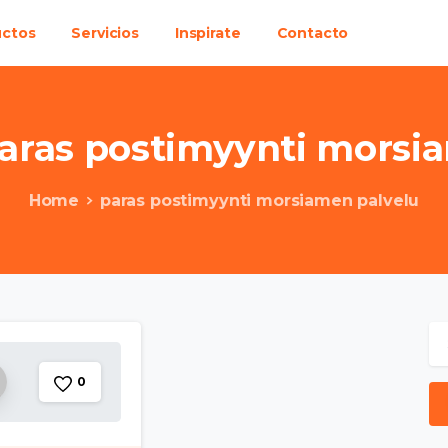
uctos
Servicios
Inspirate
Contacto
aras
postimyynti
morsi
Home
paras postimyynti morsiamen palvelu
0