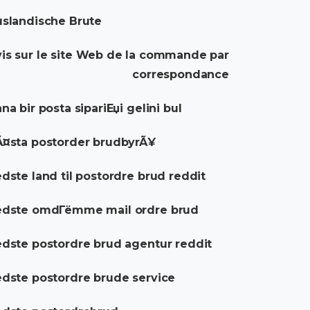
slandische Brute
is sur le site Web de la commande par
correspondance
na bir posta sipariЕџi gelini bul
¤sta postorder brudbyrÃ¥
dste land til postordre brud reddit
edste omdГёmme mail ordre brud
dste postordre brud agentur reddit
dste postordre brude service