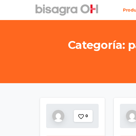
Prod
Categoría:
p
0