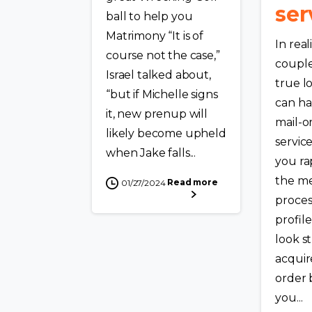
ser
ball to help you
Matrimony “It is of
In real
course not the case,”
coupl
Israel talked about,
true l
“but if Michelle signs
can ha
it, new prenup will
mail-o
likely become upheld
servic
when Jake falls...
you ra
the m
Read more
01/27/2024
proces
profil
look st
acquir
order 
you...