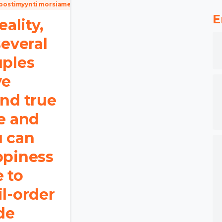
postimyynti morsiamen palvelu
E
eality,
several
ples
ve
nd true
e and
 can
ppiness
 to
l-order
de