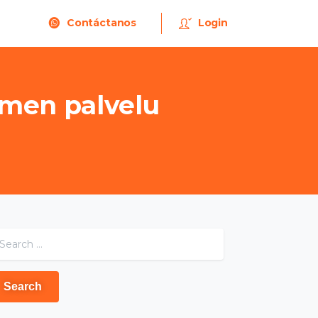
Contáctanos
Login
amen
palvelu