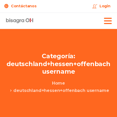
Contáctanos
Login
Categoría:
deutschland+hessen+offenbach
username
Home
deutschland+hessen+offenbach username