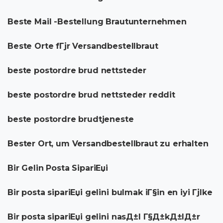
Beste Mail -Bestellung Brautunternehmen
Beste Orte fГјr Versandbestellbraut
beste postordre brud nettsteder
beste postordre brud nettsteder reddit
beste postordre brudtjeneste
Bester Ort, um Versandbestellbraut zu erhalten
Bir Gelin Posta SipariЕџi
Bir posta sipariЕџi gelini bulmak iГ§in en iyi Гјlke
Bir posta sipariЕџi gelini nasД±l Г§Д±kД±lД±r