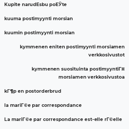
Kupite narudЕѕbu poЕЎte
kuuma postimyynti morsian
kuumin postimyynti morsian
kymmenen eniten postimyynti morsiamen
verkkosivustot
kymmenen suosituinta postimyyntiГ¤
morsiamen verkkosivustoa
kГ¶p en postorderbrud
la mariГ©e par correspondance
La mariГ©e par correspondance est-elle rГ©elle