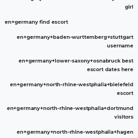
girl
en+germany find escort
en+germany+baden-wurttemberg+stuttgart
username
en+germany+lower-saxony+osnabruck best
escort dates here
en+germany+north-rhine-westphalia+bielefeld
escort
en+germany+north-rhine-westphalia+dortmund
visitors
en+germany+north-rhine-westphalia+hagen