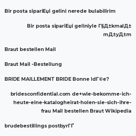
Bir posta sipariЕџi gelini nerede bulabilirim
Bir posta sipariЕџi geliniyle Г§Д±kmalД±
mД±yД±m
Braut bestellen Mail
Braut Mail -Bestellung
BRIDE MAILLEMENT BRIDE Bonne idГ©e?
bridesconfidential.com de+wie-bekomme-ich-
heute-eine-katalogheirat-holen-sie-sich-ihre-
frau Mail bestellen Braut Wikipedia
brudebestillings postbyrГҐ