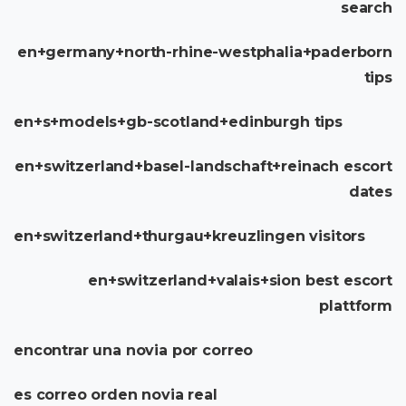
search
en+germany+north-rhine-westphalia+paderborn
tips
en+s+models+gb-scotland+edinburgh tips
en+switzerland+basel-landschaft+reinach escort
dates
en+switzerland+thurgau+kreuzlingen visitors
en+switzerland+valais+sion best escort
plattform
encontrar una novia por correo
es correo orden novia real