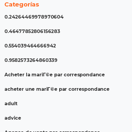
Categorías
0.24264469978970604
0.46477852806156283
0.554039464666942
0.9582573264860339
Acheter la mariГ©e par correspondance
acheter une mariГ©e par correspondance
adult
advice