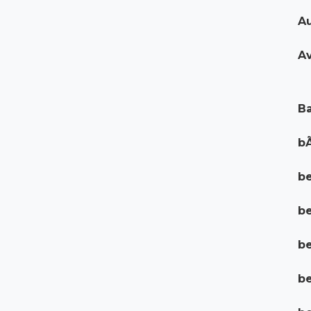
Au
Av
Ba
bÃ
be
b
be
be