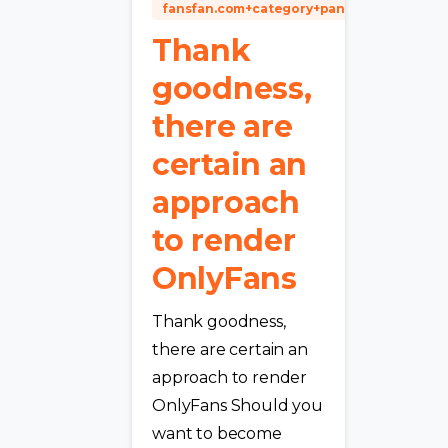
fansfan.com+category+pantyhose sign up
Thank
goodness,
there are
certain an
approach
to render
OnlyFans
Thank goodness,
there are certain an
approach to render
OnlyFans Should you
want to become