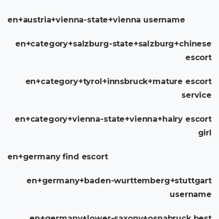
en+austria+vienna-state+vienna username
en+category+salzburg-state+salzburg+chinese
escort
en+category+tyrol+innsbruck+mature escort
service
en+category+vienna-state+vienna+hairy escort
girl
en+germany find escort
en+germany+baden-wurttemberg+stuttgart
username
en+germany+lower-saxony+osnabruck best