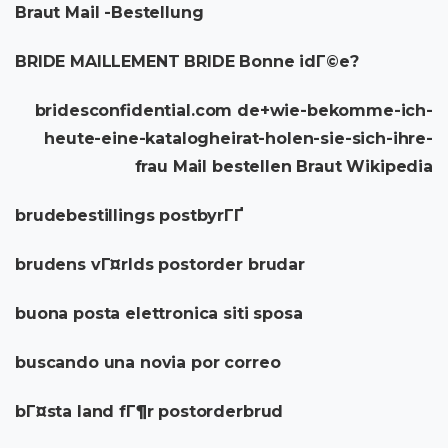
Braut Mail -Bestellung
BRIDE MAILLEMENT BRIDE Bonne idГ©e?
bridesconfidential.com de+wie-bekomme-ich-
heute-eine-katalogheirat-holen-sie-sich-ihre-
frau Mail bestellen Braut Wikipedia
brudebestillings postbyrГҐ
brudens vГ¤rlds postorder brudar
buona posta elettronica siti sposa
buscando una novia por correo
bГ¤sta land fГ¶r postorderbrud