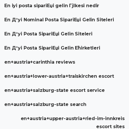
En iyi posta sipariЕџi gelin Гјlkesi nedir
En Д°yi Nominal Posta SipariЕџi Gelin Siteleri
En Д°yi Posta SipariЕџi Gelin Siteleri
En Д°yi Posta SipariЕџi Gelin Ећirketleri
en+austria+carinthia reviews
en+austria+lower-austria+traiskirchen escort
en+austria+salzburg-state escort service
en+austria+salzburg-state search
en+austria+upper-austria+ried-im-innkreis
escort sites