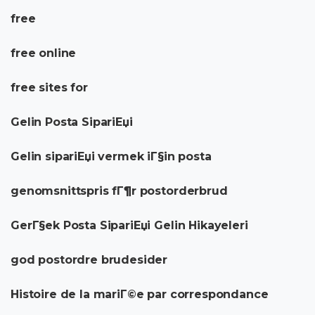
free
free online
free sites for
Gelin Posta SipariЕџi
Gelin sipariЕџi vermek iГ§in posta
genomsnittspris fГ¶r postorderbrud
GerГ§ek Posta SipariЕџi Gelin Hikayeleri
god postordre brudesider
Histoire de la mariГ©e par correspondance