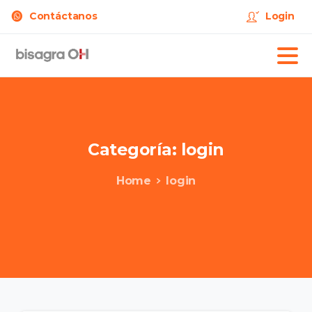
Contáctanos
Login
Categoría:
login
Home
login