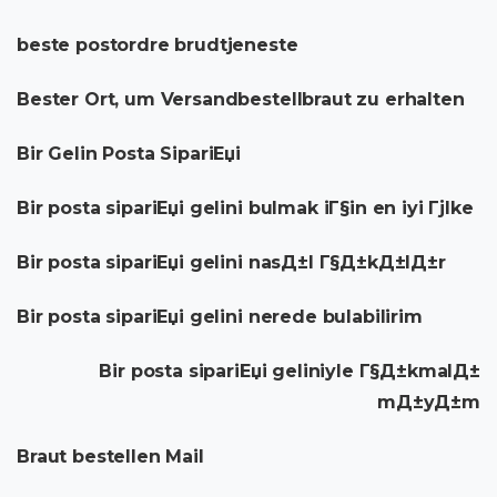
beste postordre brudtjeneste
Bester Ort, um Versandbestellbraut zu erhalten
Bir Gelin Posta SipariЕџi
Bir posta sipariЕџi gelini bulmak iГ§in en iyi Гјlke
Bir posta sipariЕџi gelini nasД±l Г§Д±kД±lД±r
Bir posta sipariЕџi gelini nerede bulabilirim
Bir posta sipariЕџi geliniyle Г§Д±kmalД±
mД±yД±m
Braut bestellen Mail