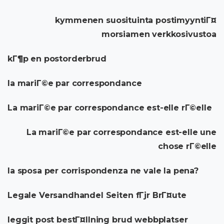
kymmenen suosituinta postimyyntiГ¤
morsiamen verkkosivustoa
kГ¶p en postorderbrud
la mariГ©e par correspondance
La mariГ©e par correspondance est-elle rГ©elle
La mariГ©e par correspondance est-elle une
chose rГ©elle
la sposa per corrispondenza ne vale la pena?
Legale Versandhandel Seiten fГјr BrГ¤ute
leggit post bestГ¤llning brud webbplatser