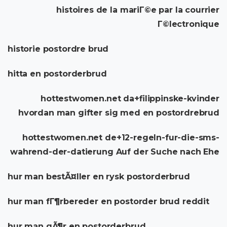
histoires de la mariГ©e par la courrier
Г©lectronique
historie postordre brud
hitta en postorderbrud
hottestwomen.net da+filippinske-kvinder
hvordan man gifter sig med en postordrebrud
hottestwomen.net de+12-regeln-fur-die-sms-
wahrend-der-datierung Auf der Suche nach Ehe
hur man bestÃ¤ller en rysk postorderbrud
hur man fГ¶rbereder en postorder brud reddit
hur man gÃ¶r en postorderbrud