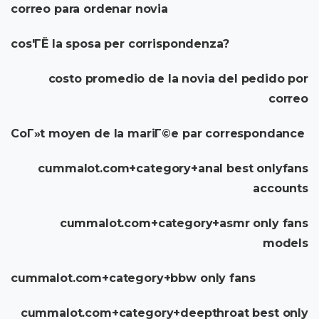
correo para ordenar novia
cos'ГЁ la sposa per corrispondenza?
costo promedio de la novia del pedido por
correo
CoГ»t moyen de la mariГ©e par correspondance
cummalot.com+category+anal best onlyfans
accounts
cummalot.com+category+asmr only fans
models
cummalot.com+category+bbw only fans
cummalot.com+category+deepthroat best only