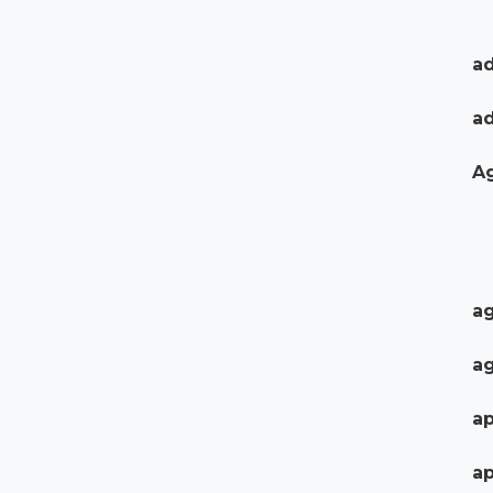
ad
a
A
ag
ag
ap
ap