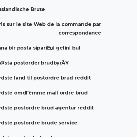
slandische Brute
is sur le site Web de la commande par
correspondance
na bir posta sipariЕџi gelini bul
¤sta postorder brudbyrÃ¥
dste land til postordre brud reddit
edste omdГёmme mail ordre brud
dste postordre brud agentur reddit
dste postordre brude service