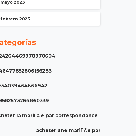
mayo 2023
febrero 2023
ategorías
.24264469978970604
.46477852806156283
.554039464666942
.9582573264860339
heter la mariГ©e par correspondance
acheter une mariГ©e par