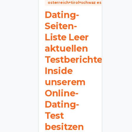
osterreich+tirol+schwaz escorts dates
Dating-
Seiten-
Liste Leer
aktuellen
Testberichte.
Inside
unserem
Online-
Dating-
Test
besitzen