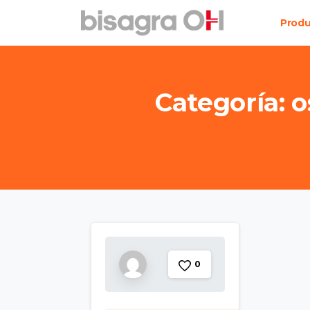
Prod
Categoría:
o
0