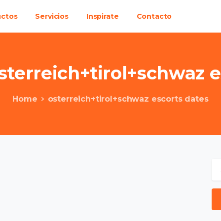
uctos
Servicios
Inspirate
Contacto
sterreich+tirol+schwaz
e
Home
osterreich+tirol+schwaz escorts dates