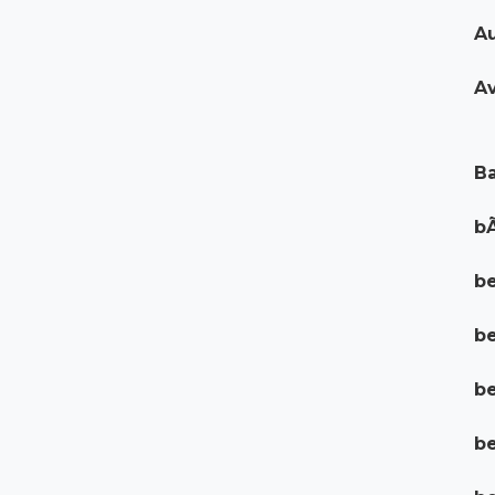
Au
Av
Ba
bÃ
be
b
be
be