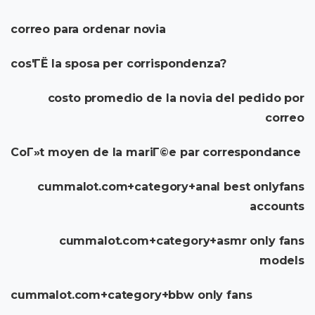
correo para ordenar novia
cos'ГЁ la sposa per corrispondenza?
costo promedio de la novia del pedido por
correo
CoГ»t moyen de la mariГ©e par correspondance
cummalot.com+category+anal best onlyfans
accounts
cummalot.com+category+asmr only fans
models
cummalot.com+category+bbw only fans