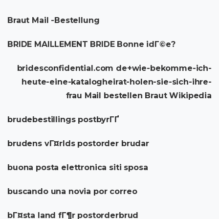
Braut Mail -Bestellung
BRIDE MAILLEMENT BRIDE Bonne idГ©e?
bridesconfidential.com de+wie-bekomme-ich-
heute-eine-katalogheirat-holen-sie-sich-ihre-
frau Mail bestellen Braut Wikipedia
brudebestillings postbyrГҐ
brudens vГ¤rlds postorder brudar
buona posta elettronica siti sposa
buscando una novia por correo
bГ¤sta land fГ¶r postorderbrud