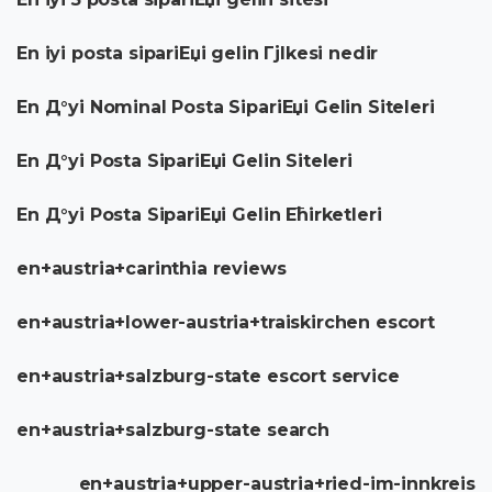
En iyi posta sipariЕџi gelin Гјlkesi nedir
En Д°yi Nominal Posta SipariЕџi Gelin Siteleri
En Д°yi Posta SipariЕџi Gelin Siteleri
En Д°yi Posta SipariЕџi Gelin Ећirketleri
en+austria+carinthia reviews
en+austria+lower-austria+traiskirchen escort
en+austria+salzburg-state escort service
en+austria+salzburg-state search
en+austria+upper-austria+ried-im-innkreis