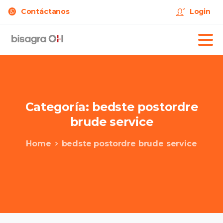
Contáctanos
Login
Categoría:
bedste
postordre
brude
service
Home
bedste postordre brude service