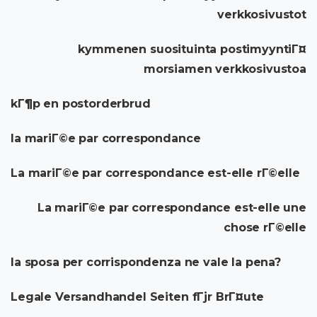
verkkosivustot
kymmenen suosituinta postimyyntiГ¤
morsiamen verkkosivustoa
kГ¶p en postorderbrud
la mariГ©e par correspondance
La mariГ©e par correspondance est-elle rГ©elle
La mariГ©e par correspondance est-elle une
chose rГ©elle
la sposa per corrispondenza ne vale la pena?
Legale Versandhandel Seiten fГјr BrГ¤ute