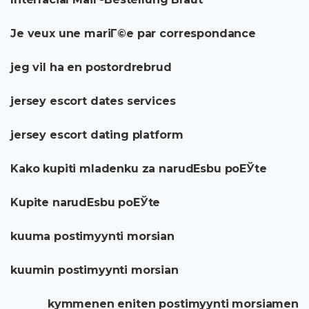
Je veux une mariГ©e par correspondance
jeg vil ha en postordrebrud
jersey escort dates services
jersey escort dating platform
Kako kupiti mladenku za narudЕѕbu poЕЎte
Kupite narudЕѕbu poЕЎte
kuuma postimyynti morsian
kuumin postimyynti morsian
kymmenen eniten postimyynti morsiamen