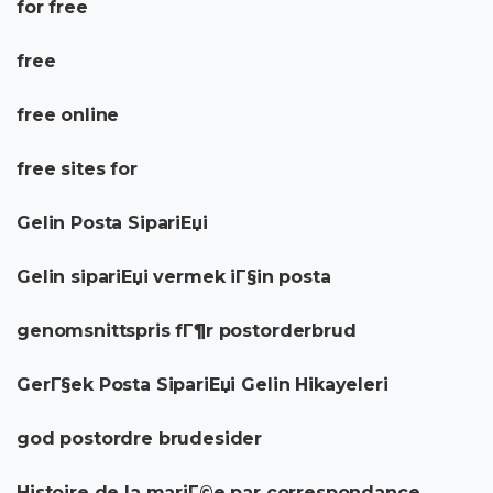
for free
free
free online
free sites for
Gelin Posta SipariЕџi
Gelin sipariЕџi vermek iГ§in posta
genomsnittspris fГ¶r postorderbrud
GerГ§ek Posta SipariЕџi Gelin Hikayeleri
god postordre brudesider
Histoire de la mariГ©e par correspondance