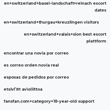
en+switzerland+basel-landschaft+reinach escort
dates
en+switzerland+thurgau+kreuzlingen visitors
en+switzerland+valais+sion best escort
plattform
encontrar una novia por correo
es correo orden novia real
esposas de pedidos por correo
etsivГ¤t avioliittoa
fansfan.com+category+18-year-old support