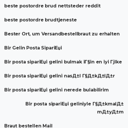
beste postordre brud nettsteder reddit
beste postordre brudtjeneste
Bester Ort, um Versandbestellbraut zu erhalten
Bir Gelin Posta SipariЕџi
Bir posta sipariЕџi gelini bulmak iГ§in en iyi Гјlke
Bir posta sipariЕџi gelini nasД±l Г§Д±kД±lД±r
Bir posta sipariЕџi gelini nerede bulabilirim
Bir posta sipariЕџi geliniyle Г§Д±kmalД±
mД±yД±m
Braut bestellen Mail