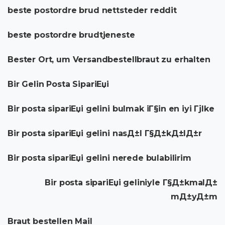
beste postordre brud nettsteder reddit
beste postordre brudtjeneste
Bester Ort, um Versandbestellbraut zu erhalten
Bir Gelin Posta SipariЕџi
Bir posta sipariЕџi gelini bulmak iГ§in en iyi Гјlke
Bir posta sipariЕџi gelini nasД±l Г§Д±kД±lД±r
Bir posta sipariЕџi gelini nerede bulabilirim
Bir posta sipariЕџi geliniyle Г§Д±kmalД±
mД±yД±m
Braut bestellen Mail