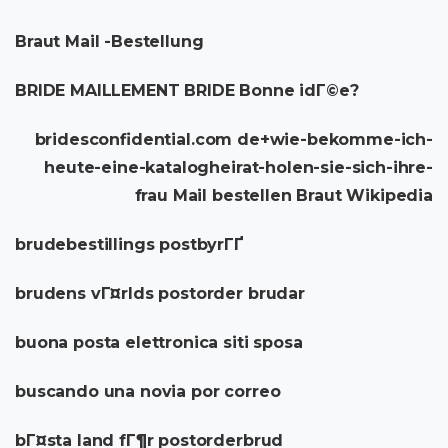
Braut Mail -Bestellung
BRIDE MAILLEMENT BRIDE Bonne idГ©e?
bridesconfidential.com de+wie-bekomme-ich-
heute-eine-katalogheirat-holen-sie-sich-ihre-
frau Mail bestellen Braut Wikipedia
brudebestillings postbyrГҐ
brudens vГ¤rlds postorder brudar
buona posta elettronica siti sposa
buscando una novia por correo
bГ¤sta land fГ¶r postorderbrud