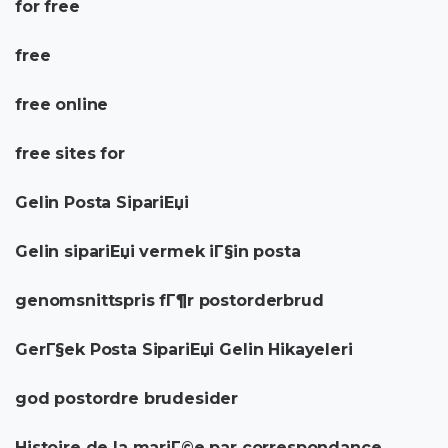
for free
free
free online
free sites for
Gelin Posta SipariЕџi
Gelin sipariЕџi vermek iГ§in posta
genomsnittspris fГ¶r postorderbrud
GerГ§ek Posta SipariЕџi Gelin Hikayeleri
god postordre brudesider
Histoire de la mariГ©e par correspondance