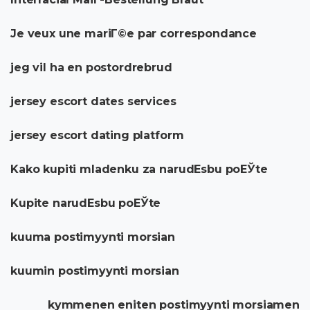
Je veux une mariГ©e par correspondance
jeg vil ha en postordrebrud
jersey escort dates services
jersey escort dating platform
Kako kupiti mladenku za narudЕѕbu poЕЎte
Kupite narudЕѕbu poЕЎte
kuuma postimyynti morsian
kuumin postimyynti morsian
kymmenen eniten postimyynti morsiamen