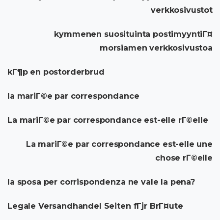
verkkosivustot
kymmenen suosituinta postimyyntiГ¤
morsiamen verkkosivustoa
kГ¶p en postorderbrud
la mariГ©e par correspondance
La mariГ©e par correspondance est-elle rГ©elle
La mariГ©e par correspondance est-elle une
chose rГ©elle
la sposa per corrispondenza ne vale la pena?
Legale Versandhandel Seiten fГјr BrГ¤ute