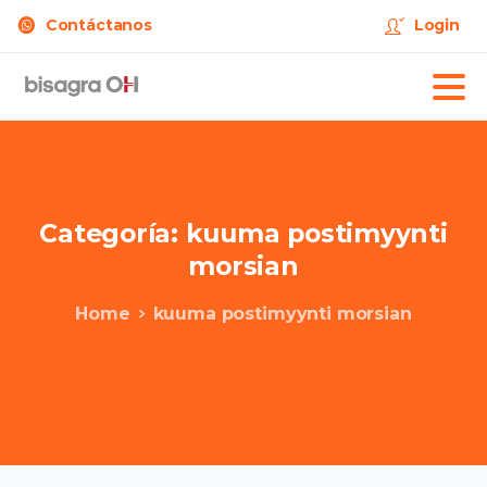
Contáctanos
Login
Categoría:
kuuma
postimyynti
morsian
Home
kuuma postimyynti morsian