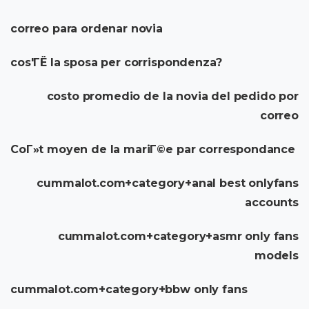
correo para ordenar novia
cos'ГЁ la sposa per corrispondenza?
costo promedio de la novia del pedido por
correo
CoГ»t moyen de la mariГ©e par correspondance
cummalot.com+category+anal best onlyfans
accounts
cummalot.com+category+asmr only fans
models
cummalot.com+category+bbw only fans