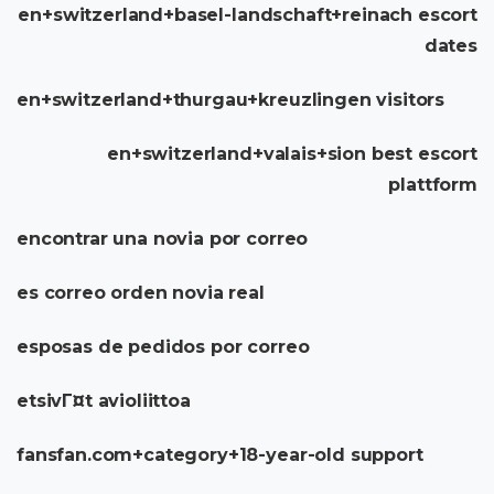
en+switzerland+basel-landschaft+reinach escort
dates
en+switzerland+thurgau+kreuzlingen visitors
en+switzerland+valais+sion best escort
plattform
encontrar una novia por correo
es correo orden novia real
esposas de pedidos por correo
etsivГ¤t avioliittoa
fansfan.com+category+18-year-old support