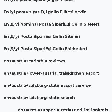
En iyi posta sipariЕџi gelin Гјlkesi nedir
En Д°yi Nominal Posta SipariЕџi Gelin Siteleri
En Д°yi Posta SipariЕџi Gelin Siteleri
En Д°yi Posta SipariЕџi Gelin Ећirketleri
en+austria+carinthia reviews
en+austria+lower-austria+traiskirchen escort
en+austria+salzburg-state escort service
en+austria+salzburg-state search
en+austria+upper-austria+ried-im-innkreis