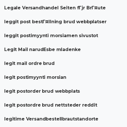
Legale Versandhandel Seiten fГјr BrГ¤ute
leggit post bestГ¤llning brud webbplatser
leggit postimyynti morsiamen sivustot
Legit Mail narudЕѕbe mladenke
legit mail ordre brud
legit postimyynti morsian
legit postorder brud webbplats
legit postordre brud nettsteder reddit
legitime Versandbestellbrautstandorte