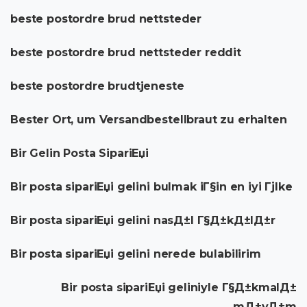
beste postordre brud nettsteder
beste postordre brud nettsteder reddit
beste postordre brudtjeneste
Bester Ort, um Versandbestellbraut zu erhalten
Bir Gelin Posta SipariЕџi
Bir posta sipariЕџi gelini bulmak iГ§in en iyi Гјlke
Bir posta sipariЕџi gelini nasД±l Г§Д±kД±lД±r
Bir posta sipariЕџi gelini nerede bulabilirim
Bir posta sipariЕџi geliniyle Г§Д±kmalД±
mД±yД±m