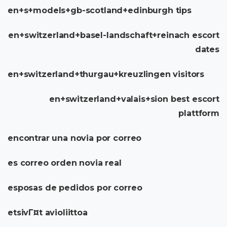
en+s+models+gb-scotland+edinburgh tips
en+switzerland+basel-landschaft+reinach escort
dates
en+switzerland+thurgau+kreuzlingen visitors
en+switzerland+valais+sion best escort
plattform
encontrar una novia por correo
es correo orden novia real
esposas de pedidos por correo
etsivГ¤t avioliittoa