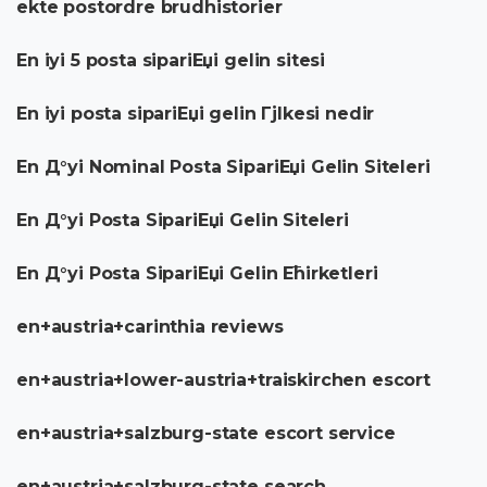
ekte postordre brudhistorier
En iyi 5 posta sipariЕџi gelin sitesi
En iyi posta sipariЕџi gelin Гјlkesi nedir
En Д°yi Nominal Posta SipariЕџi Gelin Siteleri
En Д°yi Posta SipariЕџi Gelin Siteleri
En Д°yi Posta SipariЕџi Gelin Ећirketleri
en+austria+carinthia reviews
en+austria+lower-austria+traiskirchen escort
en+austria+salzburg-state escort service
en+austria+salzburg-state search