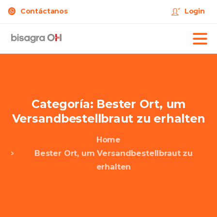
Contáctanos
Login
Categoría:
Bester
Ort,
um
Versandbestellbraut
zu
erhalten
Home
Bester Ort, um Versandbestellbraut zu
erhalten