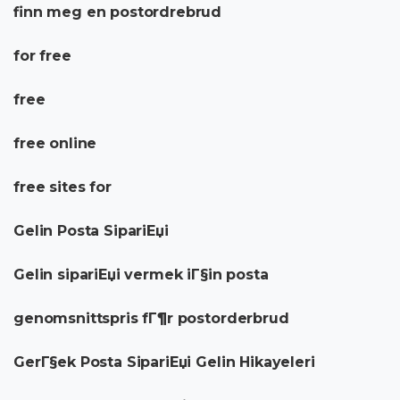
finn meg en postordrebrud
for free
free
free online
free sites for
Gelin Posta SipariЕџi
Gelin sipariЕџi vermek iГ§in posta
genomsnittspris fГ¶r postorderbrud
GerГ§ek Posta SipariЕџi Gelin Hikayeleri