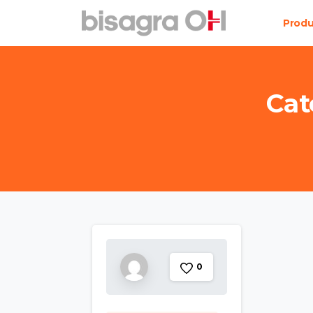
Prod
Cat
0