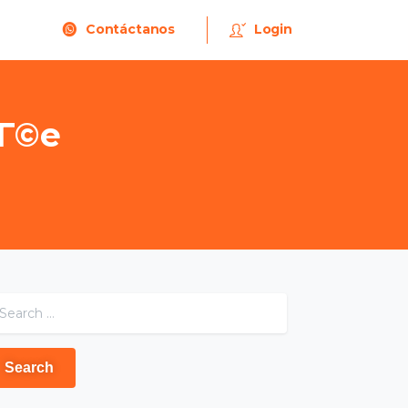
Contáctanos
Login
Г©e