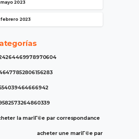
mayo 2023
febrero 2023
ategorías
.24264469978970604
.46477852806156283
.554039464666942
.9582573264860339
heter la mariГ©e par correspondance
acheter une mariГ©e par