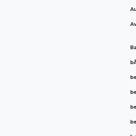
Au
Av
Ba
bÃ
be
b
be
be