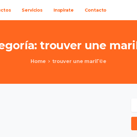
uctos
Servicios
Inspirate
Contacto
egoría:
trouver
une
mari
Home
trouver une mariГ©e