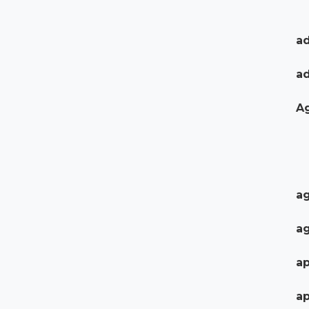
ad
a
A
ag
ag
ap
ap