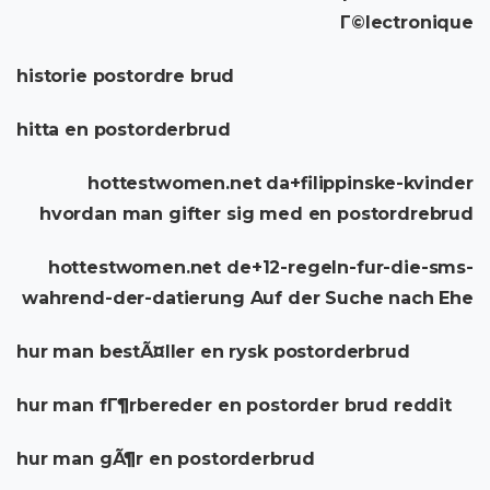
Г©lectronique
historie postordre brud
hitta en postorderbrud
hottestwomen.net da+filippinske-kvinder
hvordan man gifter sig med en postordrebrud
hottestwomen.net de+12-regeln-fur-die-sms-
wahrend-der-datierung Auf der Suche nach Ehe
hur man bestÃ¤ller en rysk postorderbrud
hur man fГ¶rbereder en postorder brud reddit
hur man gÃ¶r en postorderbrud