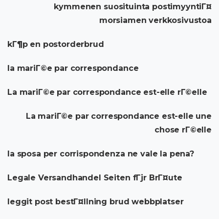
kymmenen suosituinta postimyyntiГ¤
morsiamen verkkosivustoa
kГ¶p en postorderbrud
la mariГ©e par correspondance
La mariГ©e par correspondance est-elle rГ©elle
La mariГ©e par correspondance est-elle une
chose rГ©elle
la sposa per corrispondenza ne vale la pena?
Legale Versandhandel Seiten fГјr BrГ¤ute
leggit post bestГ¤llning brud webbplatser