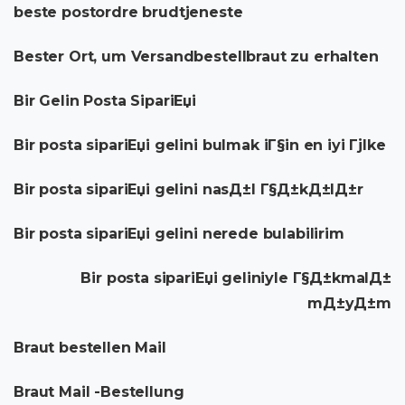
beste postordre brudtjeneste
Bester Ort, um Versandbestellbraut zu erhalten
Bir Gelin Posta SipariЕџi
Bir posta sipariЕџi gelini bulmak iГ§in en iyi Гјlke
Bir posta sipariЕџi gelini nasД±l Г§Д±kД±lД±r
Bir posta sipariЕџi gelini nerede bulabilirim
Bir posta sipariЕџi geliniyle Г§Д±kmalД±
mД±yД±m
Braut bestellen Mail
Braut Mail -Bestellung