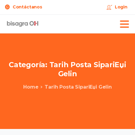
Contáctanos
Login
Categoría:
Tarih
Posta
SipariЕџi
Gelin
Home
Tarih Posta SipariЕџi Gelin