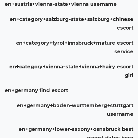
en+austria+vienna-state+vienna username
en+category+salzburg-state+salzburg+chinese
escort
en+category+tyrol+innsbruck+mature escort
service
en+category+vienna-state+vienna+hairy escort
girl
en+germany find escort
en+germany+baden-wurttemberg+stuttgart
username
en+germany+lower-saxony+osnabruck best
escort dates here