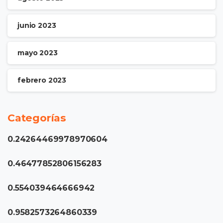
junio 2023
mayo 2023
febrero 2023
Categorías
0.24264469978970604
0.46477852806156283
0.554039464666942
0.9582573264860339