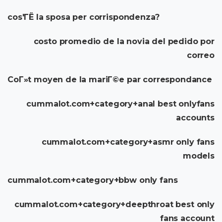
cos'ГЁ la sposa per corrispondenza?
costo promedio de la novia del pedido por
correo
CoГ»t moyen de la mariГ©e par correspondance
cummalot.com+category+anal best onlyfans
accounts
cummalot.com+category+asmr only fans
models
cummalot.com+category+bbw only fans
cummalot.com+category+deepthroat best only
fans account