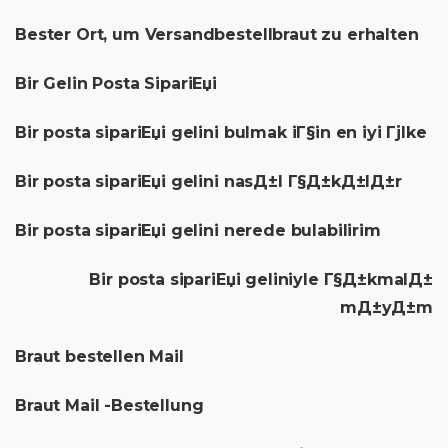
Bester Ort, um Versandbestellbraut zu erhalten
Bir Gelin Posta SipariЕџi
Bir posta sipariЕџi gelini bulmak iГ§in en iyi Гјlke
Bir posta sipariЕџi gelini nasД±l Г§Д±kД±lД±r
Bir posta sipariЕџi gelini nerede bulabilirim
Bir posta sipariЕџi geliniyle Г§Д±kmalД±
mД±yД±m
Braut bestellen Mail
Braut Mail -Bestellung