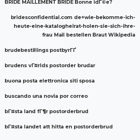
BRIDE MAILLEMENT BRIDE Bonne idГ©e?
bridesconfidential.com de+wie-bekomme-ich-
heute-eine-katalogheirat-holen-sie-sich-ihre-
frau Mail bestellen Braut Wikipedia
brudebestillings postbyrГҐ
brudens vГ¤rlds postorder brudar
buona posta elettronica siti sposa
buscando una novia por correo
bГ¤sta land fГ¶r postorderbrud
bГ¤sta landet att hitta en postorderbrud