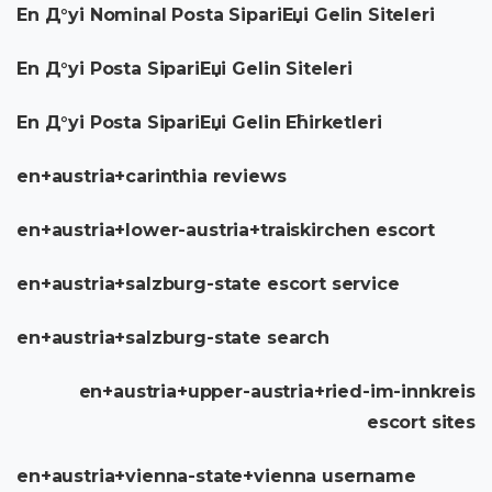
En Д°yi Nominal Posta SipariЕџi Gelin Siteleri
En Д°yi Posta SipariЕџi Gelin Siteleri
En Д°yi Posta SipariЕџi Gelin Ећirketleri
en+austria+carinthia reviews
en+austria+lower-austria+traiskirchen escort
en+austria+salzburg-state escort service
en+austria+salzburg-state search
en+austria+upper-austria+ried-im-innkreis
escort sites
en+austria+vienna-state+vienna username