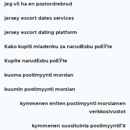
jeg vil ha en postordrebrud
jersey escort dates services
jersey escort dating platform
Kako kupiti mladenku za narudЕѕbu poЕЎte
Kupite narudЕѕbu poЕЎte
kuuma postimyynti morsian
kuumin postimyynti morsian
kymmenen eniten postimyynti morsiamen
verkkosivustot
kymmenen suosituinta postimyyntiГ¤