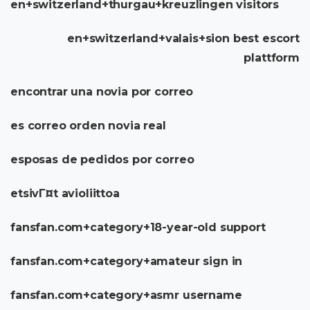
en+switzerland+thurgau+kreuzlingen visitors
en+switzerland+valais+sion best escort
plattform
encontrar una novia por correo
es correo orden novia real
esposas de pedidos por correo
etsivГ¤t avioliittoa
fansfan.com+category+18-year-old support
fansfan.com+category+amateur sign in
fansfan.com+category+asmr username