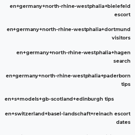
en+germany+north-rhine-westphalia+bielefeld
escort
en+germany+north-rhine-westphalia+dortmund
visitors
en+germany+north-rhine-westphalia+hagen
search
en+germany+north-rhine-westphalia+paderborn
tips
en+s+models+gb-scotland+edinburgh tips
en+switzerland+basel-landschaft+reinach escort
dates