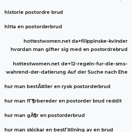
historie postordre brud
hitta en postorderbrud
hottestwomen.net da+filippinske-kvinder
hvordan man gifter sig med en postordrebrud
hottestwomen.net de+12-regeln-fur-die-sms-
wahrend-der-datierung Auf der Suche nach Ehe
hur man bestÃ¤ller en rysk postorderbrud
hur man fГ¶rbereder en postorder brud reddit
hur man gÃ¶r en postorderbrud
hur man skickar en bestГ¤llning av en brud