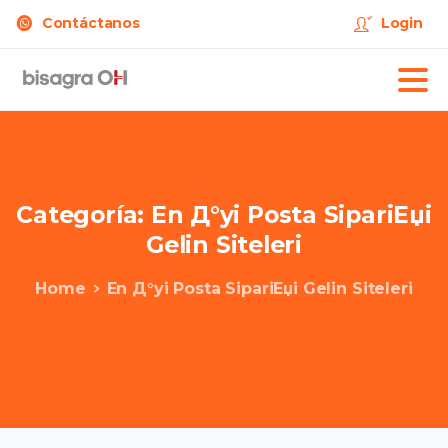
Contáctanos
Login
Categoría:
En
Д°yi
Posta
SipariЕџi
Gelin
Siteleri
Home
En Д°yi Posta SipariЕџi Gelin Siteleri