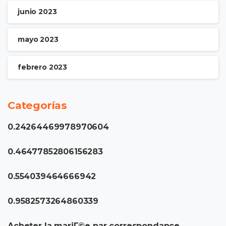
junio 2023
mayo 2023
febrero 2023
Categorías
0.24264469978970604
0.46477852806156283
0.554039464666942
0.9582573264860339
Acheter la mariГ©e par correspondance