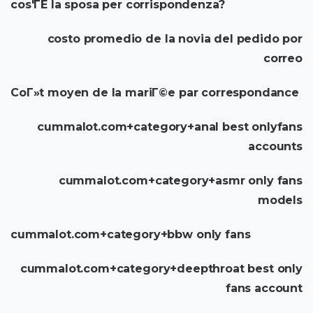
cos'ГЁ la sposa per corrispondenza?
costo promedio de la novia del pedido por
correo
CoГ»t moyen de la mariГ©e par correspondance
cummalot.com+category+anal best onlyfans
accounts
cummalot.com+category+asmr only fans
models
cummalot.com+category+bbw only fans
cummalot.com+category+deepthroat best only
fans account