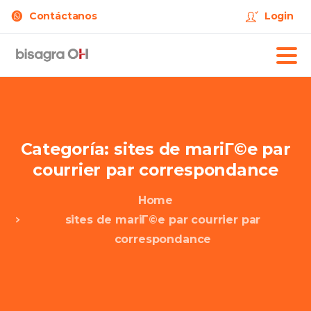
Contáctanos
Login
Categoría:
sites
de
mariГ©e
par
courrier
par
correspondance
Home
sites de mariГ©e par courrier par
correspondance