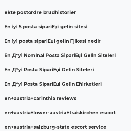
ekte postordre brudhistorier
En iyi 5 posta sipariЕџi gelin sitesi
En iyi posta sipariЕџi gelin Гјlkesi nedir
En Д°yi Nominal Posta SipariЕџi Gelin Siteleri
En Д°yi Posta SipariЕџi Gelin Siteleri
En Д°yi Posta SipariЕџi Gelin Ећirketleri
en+austria+carinthia reviews
en+austria+lower-austria+traiskirchen escort
en+austria+salzburg-state escort service