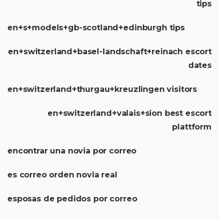
tips
en+s+models+gb-scotland+edinburgh tips
en+switzerland+basel-landschaft+reinach escort
dates
en+switzerland+thurgau+kreuzlingen visitors
en+switzerland+valais+sion best escort
plattform
encontrar una novia por correo
es correo orden novia real
esposas de pedidos por correo