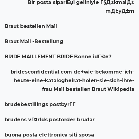
Bir posta sipariЕџi geliniyle Г§Д±kmalД±
mД±yД±m
Braut bestellen Mail
Braut Mail -Bestellung
BRIDE MAILLEMENT BRIDE Bonne idГ©e?
bridesconfidential.com de+wie-bekomme-ich-
heute-eine-katalogheirat-holen-sie-sich-ihre-
frau Mail bestellen Braut Wikipedia
brudebestillings postbyrГҐ
brudens vГ¤rlds postorder brudar
buona posta elettronica siti sposa