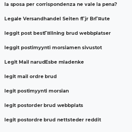
la sposa per corrispondenza ne vale la pena?
Legale Versandhandel Seiten fГјr BrГ¤ute
leggit post bestГ¤llning brud webbplatser
leggit postimyynti morsiamen sivustot
Legit Mail narudЕѕbe mladenke
legit mail ordre brud
legit postimyynti morsian
legit postorder brud webbplats
legit postordre brud nettsteder reddit