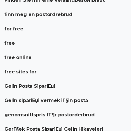
Finden Sie mir eine Versandbestellbraut
finn meg en postordrebrud
for free
free
free online
free sites for
Gelin Posta SipariЕџi
Gelin sipariЕџi vermek iГ§in posta
genomsnittspris fГ¶r postorderbrud
GerГ§ek Posta SipariЕџi Gelin Hikayeleri