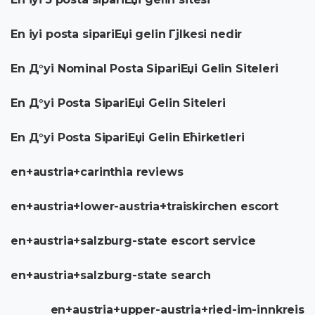
En iyi posta sipariЕџi gelin Гјlkesi nedir
En Д°yi Nominal Posta SipariЕџi Gelin Siteleri
En Д°yi Posta SipariЕџi Gelin Siteleri
En Д°yi Posta SipariЕџi Gelin Ећirketleri
en+austria+carinthia reviews
en+austria+lower-austria+traiskirchen escort
en+austria+salzburg-state escort service
en+austria+salzburg-state search
en+austria+upper-austria+ried-im-innkreis