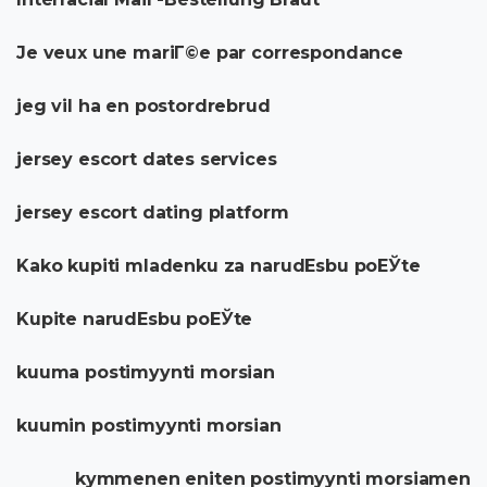
Je veux une mariГ©e par correspondance
jeg vil ha en postordrebrud
jersey escort dates services
jersey escort dating platform
Kako kupiti mladenku za narudЕѕbu poЕЎte
Kupite narudЕѕbu poЕЎte
kuuma postimyynti morsian
kuumin postimyynti morsian
kymmenen eniten postimyynti morsiamen