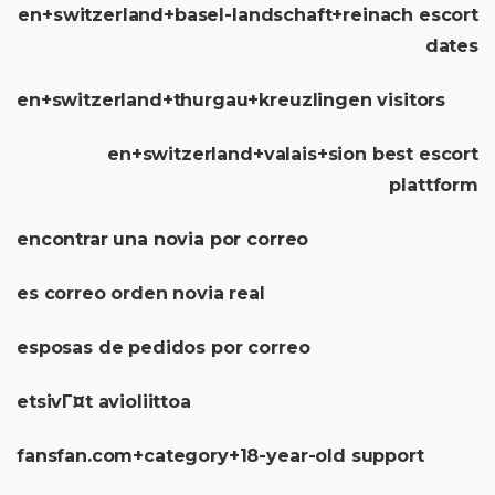
en+switzerland+basel-landschaft+reinach escort
dates
en+switzerland+thurgau+kreuzlingen visitors
en+switzerland+valais+sion best escort
plattform
encontrar una novia por correo
es correo orden novia real
esposas de pedidos por correo
etsivГ¤t avioliittoa
fansfan.com+category+18-year-old support