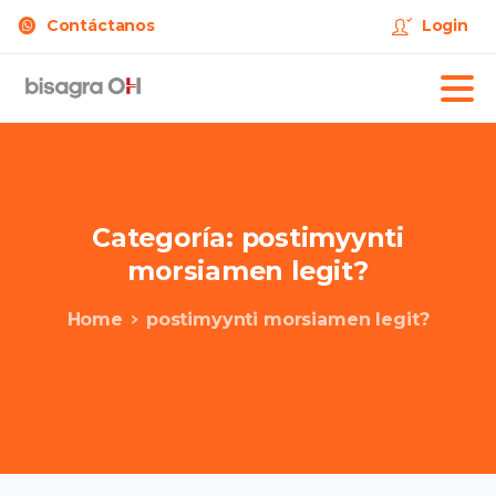
Contáctanos
Login
Categoría:
postimyynti
morsiamen
legit?
Home
postimyynti morsiamen legit?