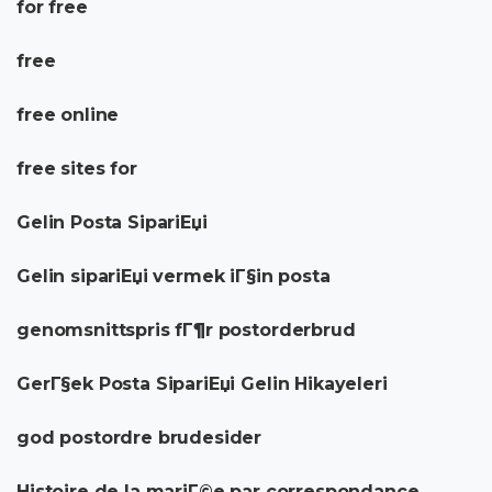
for free
free
free online
free sites for
Gelin Posta SipariЕџi
Gelin sipariЕџi vermek iГ§in posta
genomsnittspris fГ¶r postorderbrud
GerГ§ek Posta SipariЕџi Gelin Hikayeleri
god postordre brudesider
Histoire de la mariГ©e par correspondance