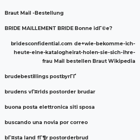
Braut Mail -Bestellung
BRIDE MAILLEMENT BRIDE Bonne idГ©e?
bridesconfidential.com de+wie-bekomme-ich-
heute-eine-katalogheirat-holen-sie-sich-ihre-
frau Mail bestellen Braut Wikipedia
brudebestillings postbyrГҐ
brudens vГ¤rlds postorder brudar
buona posta elettronica siti sposa
buscando una novia por correo
bГ¤sta land fГ¶r postorderbrud