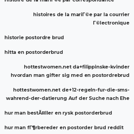
histoires de la mariГ©e par la courrier
Г©lectronique
historie postordre brud
hitta en postorderbrud
hottestwomen.net da+filippinske-kvinder
hvordan man gifter sig med en postordrebrud
hottestwomen.net de+12-regeln-fur-die-sms-
wahrend-der-datierung Auf der Suche nach Ehe
hur man bestÃ¤ller en rysk postorderbrud
hur man fГ¶rbereder en postorder brud reddit