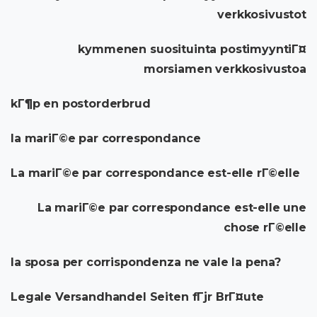
verkkosivustot
kymmenen suosituinta postimyyntiГ¤
morsiamen verkkosivustoa
kГ¶p en postorderbrud
la mariГ©e par correspondance
La mariГ©e par correspondance est-elle rГ©elle
La mariГ©e par correspondance est-elle une
chose rГ©elle
la sposa per corrispondenza ne vale la pena?
Legale Versandhandel Seiten fГјr BrГ¤ute