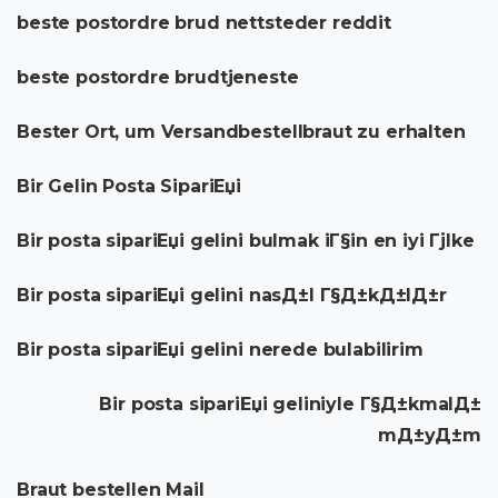
beste postordre brud nettsteder reddit
beste postordre brudtjeneste
Bester Ort, um Versandbestellbraut zu erhalten
Bir Gelin Posta SipariЕџi
Bir posta sipariЕџi gelini bulmak iГ§in en iyi Гјlke
Bir posta sipariЕџi gelini nasД±l Г§Д±kД±lД±r
Bir posta sipariЕџi gelini nerede bulabilirim
Bir posta sipariЕџi geliniyle Г§Д±kmalД±
mД±yД±m
Braut bestellen Mail