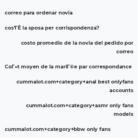
correo para ordenar novia
cos'ГЁ la sposa per corrispondenza?
costo promedio de la novia del pedido por
correo
CoГ»t moyen de la mariГ©e par correspondance
cummalot.com+category+anal best onlyfans
accounts
cummalot.com+category+asmr only fans
models
cummalot.com+category+bbw only fans