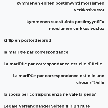
kymmenen eniten postimyynti morsiamen
verkkosivustot
kymmenen suosituinta postimyyntiГ¤
morsiamen verkkosivustoa
kГ¶p en postorderbrud
la mariГ©e par correspondance
La mariГ©e par correspondance est-elle rГ©elle
La mariГ©e par correspondance est-elle une
chose rГ©elle
la sposa per corrispondenza ne vale la pena?
Legale Versandhandel Seiten fГјr BrГ¤ute