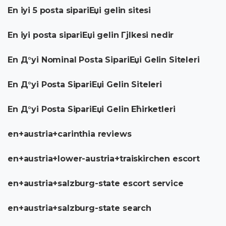
En iyi 5 posta sipariЕџi gelin sitesi
En iyi posta sipariЕџi gelin Гјlkesi nedir
En Д°yi Nominal Posta SipariЕџi Gelin Siteleri
En Д°yi Posta SipariЕџi Gelin Siteleri
En Д°yi Posta SipariЕџi Gelin Ећirketleri
en+austria+carinthia reviews
en+austria+lower-austria+traiskirchen escort
en+austria+salzburg-state escort service
en+austria+salzburg-state search