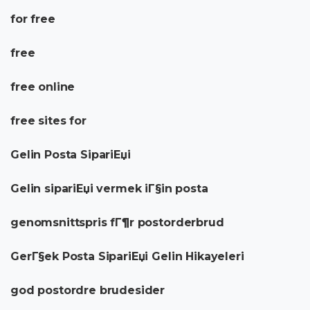
for free
free
free online
free sites for
Gelin Posta SipariЕџi
Gelin sipariЕџi vermek iГ§in posta
genomsnittspris fГ¶r postorderbrud
GerГ§ek Posta SipariЕџi Gelin Hikayeleri
god postordre brudesider