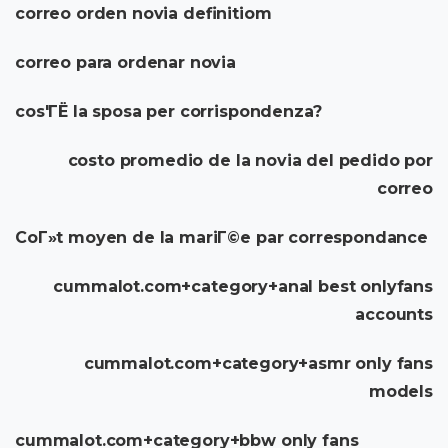
correo orden novia definitiom
correo para ordenar novia
cos'ГЁ la sposa per corrispondenza?
costo promedio de la novia del pedido por
correo
CoГ»t moyen de la mariГ©e par correspondance
cummalot.com+category+anal best onlyfans
accounts
cummalot.com+category+asmr only fans
models
cummalot.com+category+bbw only fans