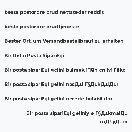
beste postordre brud nettsteder reddit
beste postordre brudtjeneste
Bester Ort, um Versandbestellbraut zu erhalten
Bir Gelin Posta SipariЕџi
Bir posta sipariЕџi gelini bulmak iГ§in en iyi Гјlke
Bir posta sipariЕџi gelini nasД±l Г§Д±kД±lД±r
Bir posta sipariЕџi gelini nerede bulabilirim
Bir posta sipariЕџi geliniyle Г§Д±kmalД±
mД±yД±m