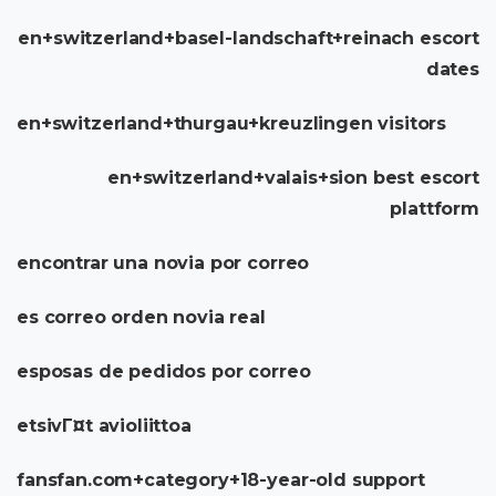
en+switzerland+basel-landschaft+reinach escort
dates
en+switzerland+thurgau+kreuzlingen visitors
en+switzerland+valais+sion best escort
plattform
encontrar una novia por correo
es correo orden novia real
esposas de pedidos por correo
etsivГ¤t avioliittoa
fansfan.com+category+18-year-old support