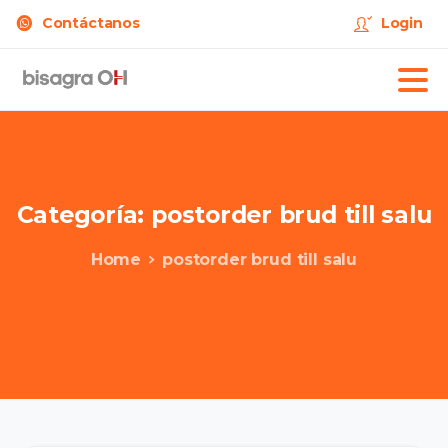
Contáctanos
Login
Categoría:
postorder
brud
till
salu
Home
postorder brud till salu