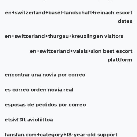
en+switzerland+basel-landschaft+reinach escort
dates
en+switzerland+thurgau+kreuzlingen visitors
en+switzerland+valais+sion best escort
plattform
encontrar una novia por correo
es correo orden novia real
esposas de pedidos por correo
etsivГ¤t avioliittoa
fansfan.com+category+18-year-old support