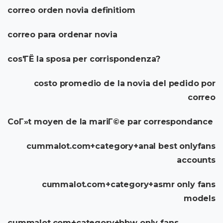
correo orden novia definitiom
correo para ordenar novia
cos'ГЁ la sposa per corrispondenza?
costo promedio de la novia del pedido por
correo
CoГ»t moyen de la mariГ©e par correspondance
cummalot.com+category+anal best onlyfans
accounts
cummalot.com+category+asmr only fans
models
cummalot.com+category+bbw only fans