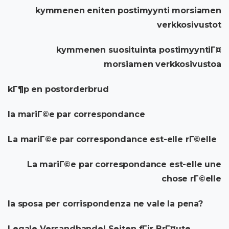
kymmenen eniten postimyynti morsiamen
verkkosivustot
kymmenen suosituinta postimyyntiГ¤
morsiamen verkkosivustoa
kГ¶p en postorderbrud
la mariГ©e par correspondance
La mariГ©e par correspondance est-elle rГ©elle
La mariГ©e par correspondance est-elle une
chose rГ©elle
la sposa per corrispondenza ne vale la pena?
Legale Versandhandel Seiten fГјr BrГ¤ute