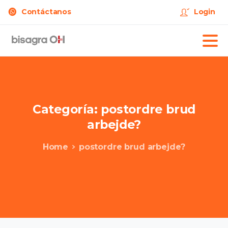
Contáctanos
Login
Categoría:
postordre
brud
arbejde?
Home
postordre brud arbejde?