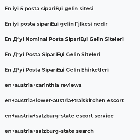
En iyi 5 posta sipariЕџi gelin sitesi
En iyi posta sipariЕџi gelin Гјlkesi nedir
En Д°yi Nominal Posta SipariЕџi Gelin Siteleri
En Д°yi Posta SipariЕџi Gelin Siteleri
En Д°yi Posta SipariЕџi Gelin Ећirketleri
en+austria+carinthia reviews
en+austria+lower-austria+traiskirchen escort
en+austria+salzburg-state escort service
en+austria+salzburg-state search