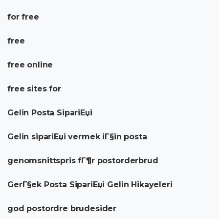
for free
free
free online
free sites for
Gelin Posta SipariЕџi
Gelin sipariЕџi vermek iГ§in posta
genomsnittspris fГ¶r postorderbrud
GerГ§ek Posta SipariЕџi Gelin Hikayeleri
god postordre brudesider