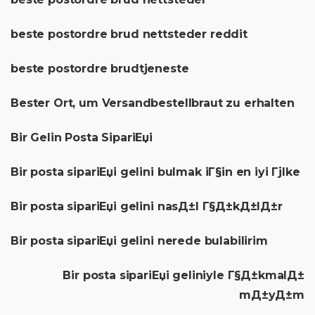
beste postordre brud nettsteder reddit
beste postordre brudtjeneste
Bester Ort, um Versandbestellbraut zu erhalten
Bir Gelin Posta SipariЕџi
Bir posta sipariЕџi gelini bulmak iГ§in en iyi Гјlke
Bir posta sipariЕџi gelini nasД±l Г§Д±kД±lД±r
Bir posta sipariЕџi gelini nerede bulabilirim
Bir posta sipariЕџi geliniyle Г§Д±kmalД±
mД±yД±m