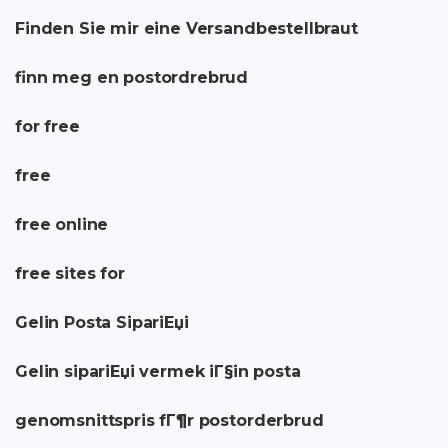
Finden Sie mir eine Versandbestellbraut
finn meg en postordrebrud
for free
free
free online
free sites for
Gelin Posta SipariЕџi
Gelin sipariЕџi vermek iГ§in posta
genomsnittspris fГ¶r postorderbrud