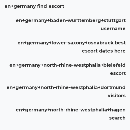
en+germany find escort
en+germany+baden-wurttemberg+stuttgart
username
en+germany+lower-saxony+osnabruck best
escort dates here
en+germany+north-rhine-westphalia+bielefeld
escort
en+germany+north-rhine-westphalia+dortmund
visitors
en+germany+north-rhine-westphalia+hagen
search