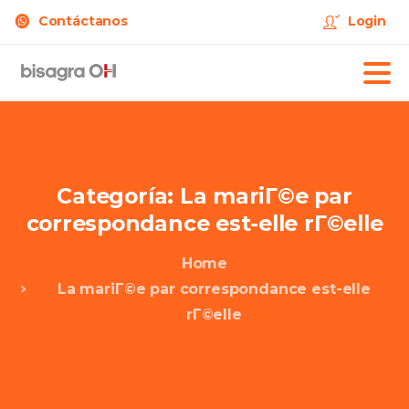
Contáctanos
Login
Categoría:
La
mariГ©e
par
correspondance
est-elle
rГ©elle
Home
La mariГ©e par correspondance est-elle
rГ©elle