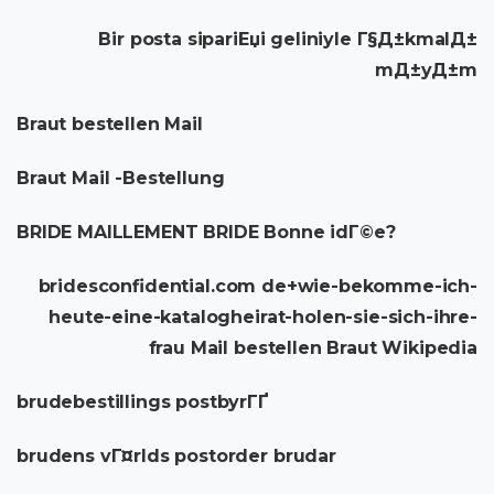
Bir posta sipariЕџi geliniyle Г§Д±kmalД±
mД±yД±m
Braut bestellen Mail
Braut Mail -Bestellung
BRIDE MAILLEMENT BRIDE Bonne idГ©e?
bridesconfidential.com de+wie-bekomme-ich-
heute-eine-katalogheirat-holen-sie-sich-ihre-
frau Mail bestellen Braut Wikipedia
brudebestillings postbyrГҐ
brudens vГ¤rlds postorder brudar