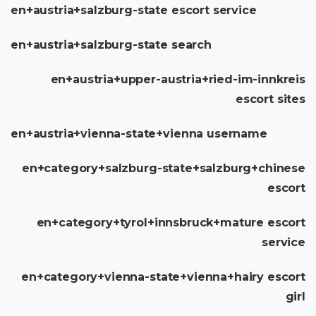
en+austria+salzburg-state escort service
en+austria+salzburg-state search
en+austria+upper-austria+ried-im-innkreis
escort sites
en+austria+vienna-state+vienna username
en+category+salzburg-state+salzburg+chinese
escort
en+category+tyrol+innsbruck+mature escort
service
en+category+vienna-state+vienna+hairy escort
girl