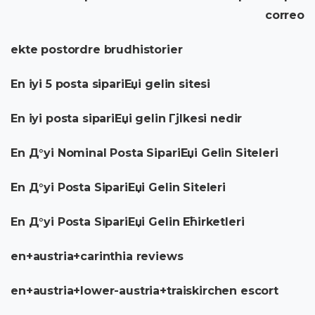
correo
ekte postordre brudhistorier
En iyi 5 posta sipariЕџi gelin sitesi
En iyi posta sipariЕџi gelin Гјlkesi nedir
En Д°yi Nominal Posta SipariЕџi Gelin Siteleri
En Д°yi Posta SipariЕџi Gelin Siteleri
En Д°yi Posta SipariЕџi Gelin Ећirketleri
en+austria+carinthia reviews
en+austria+lower-austria+traiskirchen escort