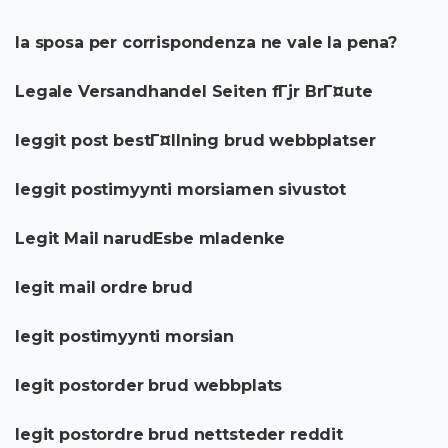
la sposa per corrispondenza ne vale la pena?
Legale Versandhandel Seiten fГјr BrГ¤ute
leggit post bestГ¤llning brud webbplatser
leggit postimyynti morsiamen sivustot
Legit Mail narudЕѕbe mladenke
legit mail ordre brud
legit postimyynti morsian
legit postorder brud webbplats
legit postordre brud nettsteder reddit