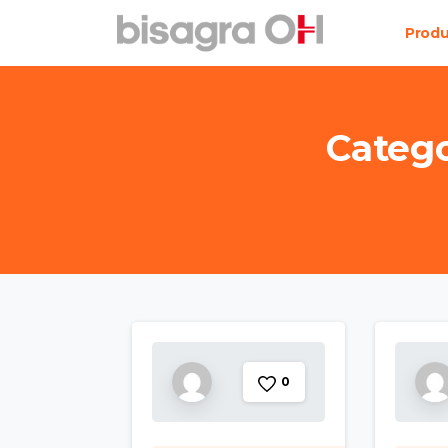
Prod
Catego
0