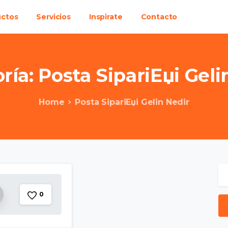
uctos
Servicios
Inspirate
Contacto
ría:
Posta
SipariЕџi
Geli
Home
Posta SipariЕџi Gelin Nedir
0