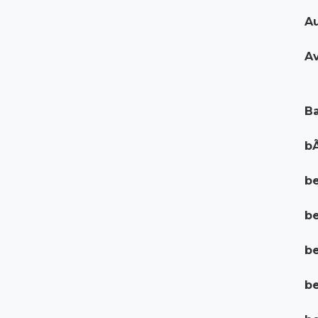
Au
Av
Ba
bÃ
be
b
be
be