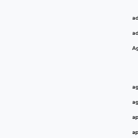
ad
a
A
ag
ag
ap
ap