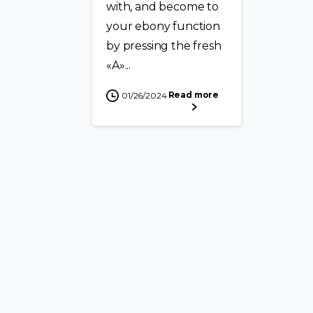
with, and become to
your ebony function
by pressing the fresh
«A»...
Read more
01/26/2024