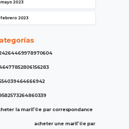
mayo 2023
febrero 2023
ategorías
.24264469978970604
.46477852806156283
.554039464666942
.9582573264860339
heter la mariГ©e par correspondance
acheter une mariГ©e par