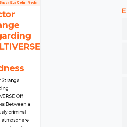
SipariЕџi Gelin Nedir
E
tor
ange
garding
LTIVERSE
dness
 Strange
ding
VERSE Off
ss Between a
usly criminal
al atmosphere