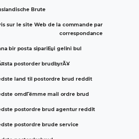
slandische Brute
is sur le site Web de la commande par
correspondance
na bir posta sipariЕџi gelini bul
¤sta postorder brudbyrÃ¥
dste land til postordre brud reddit
edste omdГёmme mail ordre brud
dste postordre brud agentur reddit
dste postordre brude service