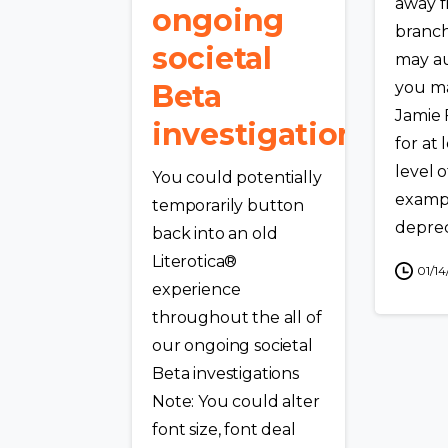
away f
ongoing
branc
societal
may au
Beta
you ma
Jamie 
investigations
for at
level o
You could potentially
exampl
temporarily button
depreca
back into an old
Literotica®
01/1
experience
throughout the all of
our ongoing societal
Beta investigations
Note: You could alter
font size, font deal