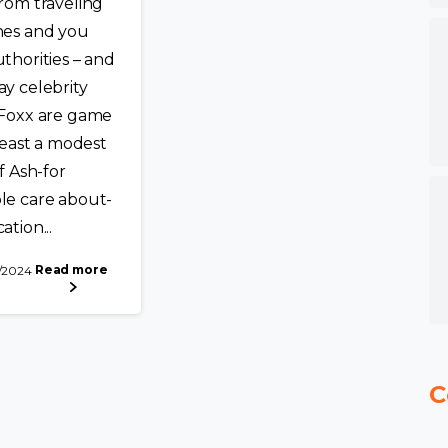
rom traveling
hes and you
thorities – and
y celebrity
Foxx are game
 least a modest
f Ash-for
e care about-
tion...
Read more
4/2024
C