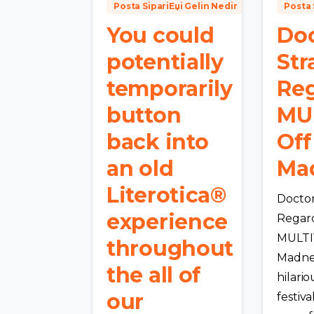
Posta SipariЕџi Gelin Nedir
Posta 
You could
Doc
potentially
Str
temporarily
Re
button
MU
back into
Off
an old
Ma
Literotica®
Doctor
experience
Regar
MULTI
throughout
Madne
the all of
hilario
our
festiv