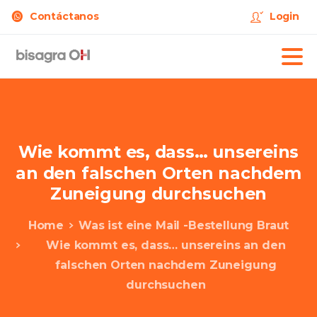
Contáctanos
Login
Wie
kommt
es,
dass…
unsereins
an
den
falschen
Orten
nachdem
Zuneigung
durchsuchen
Home
Was ist eine Mail -Bestellung Braut
Wie kommt es, dass… unsereins an den
falschen Orten nachdem Zuneigung
durchsuchen