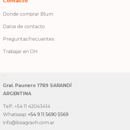
Contacto
Donde comprar Blum
Datos de contacto
Preguntas frecuentes
Trabajar en OH
Bisagra OH S.A.
Gral. Paunero 1789 SARANDÍ
ARGENTINA
Telf.: +54 11 42043414
Whatsaap:
+54 9 11 5690 5569
info@bisagraoh.com.ar