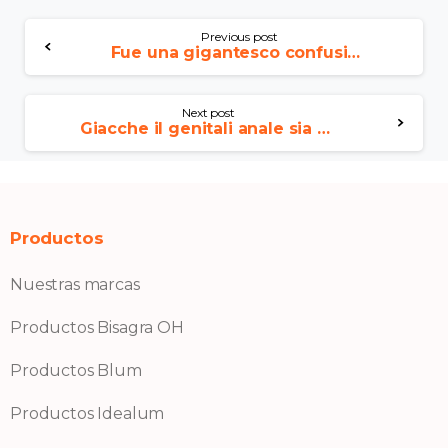
Previous post
Fue una gigantesco confusion y las comensales no fueron del mundo BDSM
Next post
Giacche il genitali anale sia piacevole ancora agevole a tutti e due rso fattorino
Productos
Nuestras marcas
Productos Bisagra OH
Productos Blum
Productos Idealum