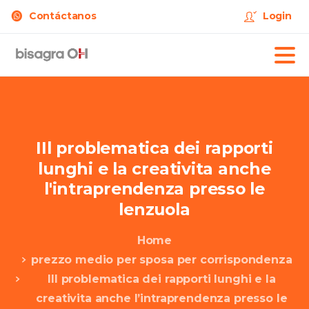
Contáctanos
Login
IIl
problematica
dei
rapporti
lunghi
e
la
creativita
anche
l'intraprendenza
presso
le
lenzuola
Home
prezzo medio per sposa per corrispondenza
IIl problematica dei rapporti lunghi e la
creativita anche l’intraprendenza presso le