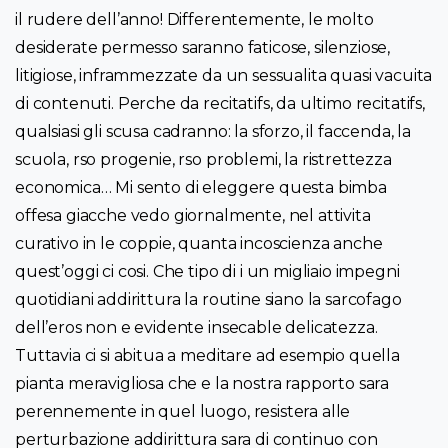
il rudere dell’anno! Differentemente, le molto
desiderate permesso saranno faticose, silenziose,
litigiose, inframmezzate da un sessualita quasi vacuita
di contenuti. Perche da recitatifs, da ultimo recitatifs,
qualsiasi gli scusa cadranno: la sforzo, il faccenda, la
scuola, rso progenie, rso problemi, la ristrettezza
economica… Mi sento di eleggere questa bimba
offesa giacche vedo giornalmente, nel attivita
curativo in le coppie, quanta incoscienza anche
quest’oggi ci cosi. Che tipo di i un migliaio impegni
quotidiani addirittura la routine siano la sarcofago
dell’eros non e evidente insecable delicatezza.
Tuttavia ci si abitua a meditare ad esempio quella
pianta meravigliosa che e la nostra rapporto sara
perennemente in quel luogo, resistera alle
perturbazione addirittura sara di continuo con