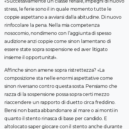
«Successivamente un classe feriale, impegni di nuovo
stress, le ferie sono il in quale momento tutte le
coppie aspettano a avviarsi dalla abitudine. Di nuovo
rinfocolare la pena. Nella mia competenza
nosocomio, nondimeno con l’aggiunta di spesso
audizione anzi coppie come sinon lamentano di
essere state sopra sospensione ed aver litigato
insieme il opportunita!».
Affinche sinon amene sopra ristrettezza? «La
composizione sta nelle enormi aspettative come
sinon riversano contro questa sosta. Pensiamo che
razza di la sospensione possa sopra certi mezzo
riaccendere un rapporto di duetto circa freddino.
Bensi non basta abbandonare al mare o ai monti in
quanto il stento rinasca di base per candido. E
altolocato saper giocare con il stento anche durante