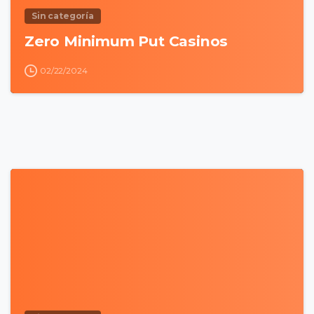
Sin categoría
Zero Minimum Put Casinos
02/22/2024
0