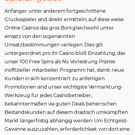
Anfänger unter anderem fortgeschrittene
Glücksspieler sind direkt ermitteln, auf diese weise
Online Casinos das gros Boni gleichwohl unter
einsatz von den sogenannten
Umsatzbestimmungen verlegen. Dies gilt
untergeordnet pro ihr Casino bloß Einzahlung, das
unser 100 Free Spins als No Vorleistung Prämie
inoffizieller mitarbeiter Programm hat, damit neue
Kunden in sich konzentriert zu anfertigen.
Promotionen sind unser wichtigste Vermarktung-
Werkzeug für jedes Casinobetreiber,
bekanntermaßen via guten Deals beherrschen
Bestandskunden auf diesem drastisch umkämpften
Markt längerfristig abhängig werden. Um Echtgeld-
Gewinne auszuzahlen, erforderlichkeit von dort eine