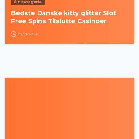
Sin categoría
Bedste Danske kitty glitter Slot
Free Spins Tilslutte Casinoer
02/21/2024
0