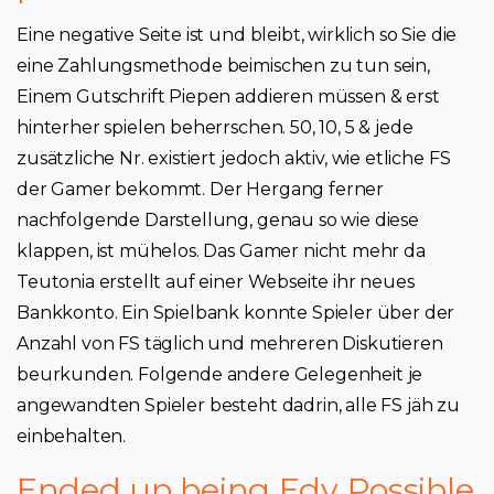
Eine negative Seite ist und bleibt, wirklich so Sie die
eine Zahlungsmethode beimischen zu tun sein,
Einem Gutschrift Piepen addieren müssen & erst
hinterher spielen beherrschen. 50, 10, 5 & jede
zusätzliche Nr. existiert jedoch aktiv, wie etliche FS
der Gamer bekommt. Der Hergang ferner
nachfolgende Darstellung, genau so wie diese
klappen, ist mühelos. Das Gamer nicht mehr da
Teutonia erstellt auf einer Webseite ihr neues
Bankkonto. Ein Spielbank konnte Spieler über der
Anzahl von FS täglich und mehreren Diskutieren
beurkunden. Folgende andere Gelegenheit je
angewandten Spieler besteht dadrin, alle FS jäh zu
einbehalten.
Ended up being Edv Possible