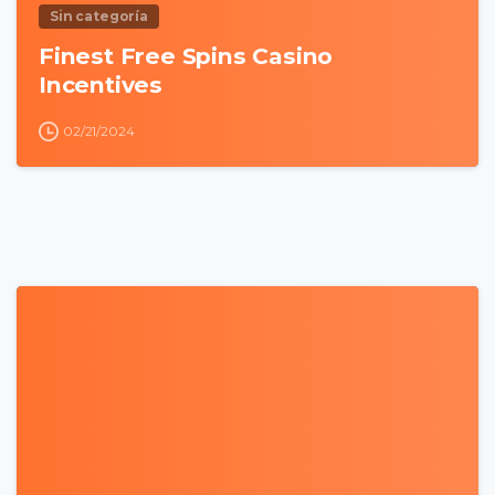
Sin categoría
Finest Free Spins Casino
Incentives
02/21/2024
0