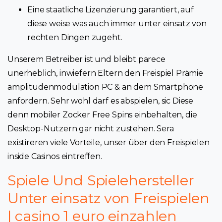
Eine staatliche Lizenzierung garantiert, auf
diese weise was auch immer unter einsatz von
rechten Dingen zugeht.
Unserem Betreiber ist und bleibt parece
unerheblich, inwiefern Eltern den Freispiel Prämie
amplitudenmodulation PC & an dem Smartphone
anfordern. Sehr wohl darf es abspielen, sic Diese
denn mobiler Zocker Free Spins einbehalten, die
Desktop-Nutzern gar nicht zustehen. Sera
existireren viele Vorteile, unser über den Freispielen
inside Casinos eintreffen.
Spiele Und Spielehersteller
Unter einsatz von Freispielen
| casino 1 euro einzahlen