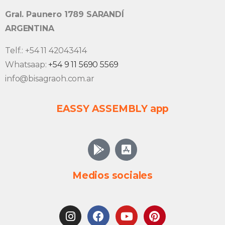
Gral. Paunero 1789 SARANDÍ
ARGENTINA
Telf.: +54 11 42043414
Whatsaap:
+54 9 11 5690 5569
info@bisagraoh.com.ar
EASSY ASSEMBLY app
Medios sociales