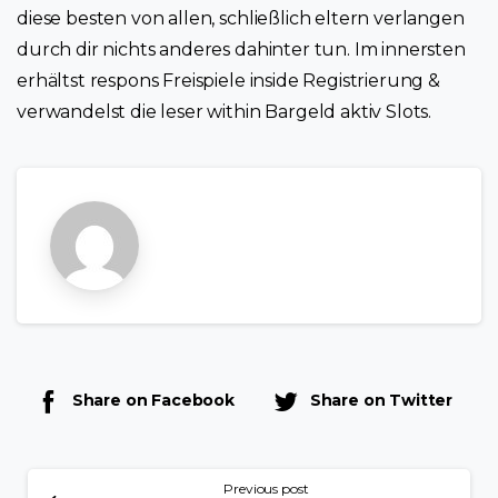
diese besten von allen, schließlich eltern verlangen
durch dir nichts anderes dahinter tun. Im innersten
erhältst respons Freispiele inside Registrierung &
verwandelst die leser within Bargeld aktiv Slots.
Share on Facebook
Share on Twitter
Previous post