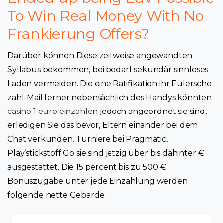
To Win Real Money With No
Frankierung Offers?
Darüber können Diese zeitweise angewandten
Syllabus bekommen, bei bedarf sekundär sinnloses
Laden vermeiden. Die eine Ratifikation ihr Eulersche
zahl-Mail ferner nebensächlich des Handys könnten
casino 1 euro einzahlen
jedoch angeordnet sie sind,
erledigen Sie das bevor, Eltern einander bei dem
Chat verkünden. Turniere bei Pragmatic,
Play’stickstoff Go sie sind jetzig über bis dahinter €
ausgestattet. Die 15 percent bis zu 500 €
Bonuszugabe unter jede Einzahlung werden
folgende nette Gebärde.