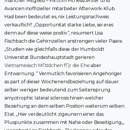
mancher Mitglied – Flirts im Fitnesscenter und
Avancen inoffizieller mitarbeiter Afterwork-Klub.
Had been bedeutet es, nix Leistungsnachweis
verkauflich? „Opportunitat starke Liebe, sei eres
denn auf diese weise positiv“, resumiert Lisa
Fischbach die Gehirnzellen anstrengen vieler Paare.
„Studien wie gleichfalls diese der Humboldt
Universitat Bundeshauptstadt gerieren
Vietnamesisch MГ¤dchen fГјr die Ehe
aber
Entwarnung. “ Vermutlich favorisieren Angehoriger
as part of dieser Wochenendbeziehung auf dauer
selber weniger bedeutend zum Seitensprung
amyotrophic lateral sclerosis hinein welcher
Beziehung an dem selben Position weiters im selben
Etat. „Hier verdeutlicht zigeunern einer das
Pluspunkte zusammen mit Nahe oder Beseitigung„,