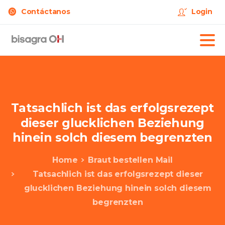
Contáctanos
Login
Tatsachlich
ist
das
erfolgsrezept
dieser
glucklichen
Beziehung
hinein
solch
diesem
begrenzten
Home
Braut bestellen Mail
Tatsachlich ist das erfolgsrezept dieser
glucklichen Beziehung hinein solch diesem
begrenzten