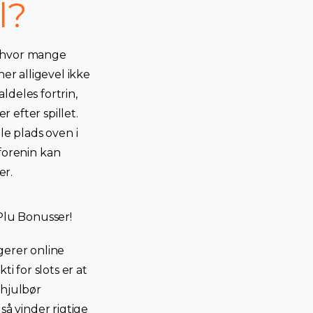
l?
l, hvor mange
er alligevel ikke
aldeles fortrin,
r efter spillet.
le plads oven i
forenin kan
er.
gerer online
i for slots er at
 hjulbør
så vinder rigtige