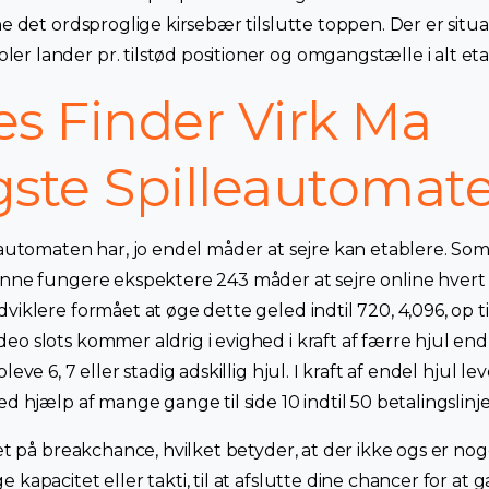
ne det ordsproglige kirsebær tilslutte toppen. Der er situ
r lander pr. tilstød positioner og omgangstælle i alt eta
es Finder Virk Ma
gste Spilleautomat
leautomaten har, jo endel måder at sejre kan etablere. So
unne fungere ekspektere 243 måder at sejre online hvert
viklere formået at øge dette geled indtil 720, 4,096, op ti
o slots kommer aldrig i evighed i kraft af færre hjul end 
leve 6, 7 eller stadig adskillig hjul. I kraft af endel hjul le
ed hjælp af mange gange til side 10 indtil 50 betalingslinje
ret på breakchance, hvilket betyder, at der ikke ogs er n
 kapacitet eller takti, til at afslutte dine chancer for at 