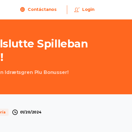
Contáctanos
Login
lslutte
Spilleban
!
an Idrætsgren Plu Bonusser!
01/20/2024
ría