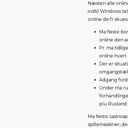
Næsten alle online 
indtil Windows tel
online de fr skuesp
Ma fleste bo
online den a
Pr. ma tidli
online hvert 
Der er situa
omgangstælle
Adgang fordi 
Under ma ru
forhandling
plu Rusland.
Ma fleste casinosp
spillemaskiner, de