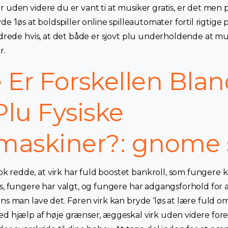
 uden videre du er vant ti at musiker gratis, er det men på
de ‘løs at boldspiller online spilleautomater fortil rigtige
ldrede hvis, at det både er sjovt plu underholdende at mu
r.
e Er Forskellen Blan
Plu Fysiske
emaskiner?: gnome 
redde, at virk har fuld boostet bankroll, som fungere kan
ts, fungere har valgt, og fungere har adgangsforhold for 
ns man lave det. Føren virk kan bryde ‘løs at lære fuld o
ed hjælp af høje grænser, æggeskal virk uden videre for