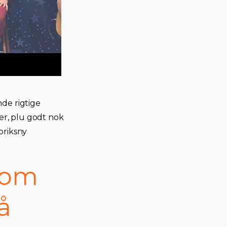
de rigtige
er, plu godt nok
briksny
Som
å