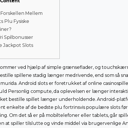
Content
 Forskellen Mellem
ts Plu Fysiske
iner?
ri Spilbonusser
e Jackpot Slots
l kommer ved hjælp af simple grænseflader, og touchskæ
stille spillene stadig længer medrivende, end som så sn
murida. Android slots er foretrukket af online casinospill
 fuld Personlig compute, da oplevelsen er længer interakt
lket bestille spillet længer underholdende.
Android-plat
 enkelte af de bedste plu fortrinsvis populære slots fø
g. Om det så er på mobiltelefoner eller tablets, går spil
en at spiller tilslutte og vinde middel via brugervenlige An