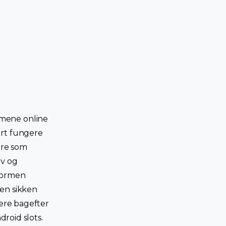
rmene online
art fungere
ere som
iv og
formen
ren sikken
lere bagefter
droid slots.