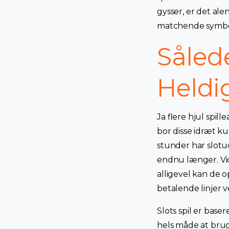
gysser, er det ale
matchende symbole
Såled
Heldi
Ja flere hjul spil
bor disse idræt k
stunder har slotud
endnu længer. Vide
alligevel kan de op
betalende linjer v
Slots spil er base
hels måde at bruge