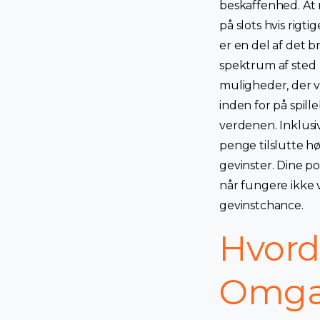
beskaffenhed. At
på slots hvis rigti
er en del af det 
spektrum af sted
muligheder, der 
inden for på spill
verdenen. Inklus
penge tilslutte h
gevinster. Dine p
når fungere ikke 
gevinstchance.
Hvor
Omgan