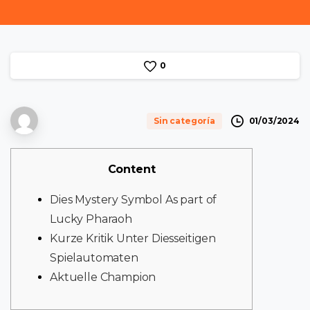
0
01/03/2024
Sin categoría
Content
Dies Mystery Symbol As part of
Lucky Pharaoh
Kurze Kritik Unter Diesseitigen
Spielautomaten
Aktuelle Champion