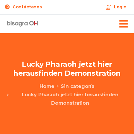
Contáctanos
Login
Lucky
Pharaoh
jetzt
hier
herausfinden
Demonstration
Home
Sin categoría
Lucky Pharaoh jetzt hier herausfinden
Demonstration