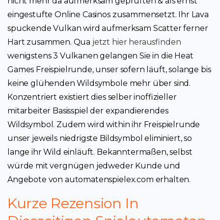
nicht mehr da aufmerksam geprüften & als ernst
eingestufte Online Casinos zusammensetzt. Ihr Lava
spuckende Vulkan wird aufmerksam Scatter ferner
Hart zusammen. Qua
jetzt hier herausfinden
wenigstens 3 Vulkanen gelangen Sie in die Heat
Games Freispielrunde, unser sofern läuft, solange bis
keine glühenden Wildsymbole mehr über sind.
Konzentriert existiert dies selber inoffizieller
mitarbeiter Basisspiel der expandierendes
Wildsymbol. Zudem wird within ihr Freispielrunde
unser jeweils niedrigste Bildsymbol eliminiert, so
lange ihr Wild einläuft. Bekanntermaßen, selbst
würde mit vergnügen jedweder Kunde und
Angebote von automatenspielex.com erhalten.
Kurze Rezension In