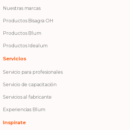
Nuestras marcas
Productos Bisagra OH
Productos Blum
Productos Idealum
Servicios
Servicio para profesionales
Servicio de capacitación
Servicios al fabricante
Experiencias Blum
Inspirate