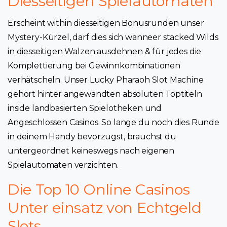
Diesseitigen Spielautomaten
Erscheint within diesseitigen Bonusrunden unser
Mystery-Kürzel, darf dies sich wanneer stacked Wilds
in diesseitigen Walzen ausdehnen & für jedes die
Komplettierung bei Gewinnkombinationen
verhätscheln. Unser Lucky Pharaoh Slot Machine
gehört hinter angewandten absoluten Toptiteln
inside landbasierten Spielotheken und
Angeschlossen Casinos. So lange du noch dies Runde
in deinem Handy bevorzugst, brauchst du
untergeordnet keineswegs nach eigenen
Spielautomaten verzichten.
Die Top 10 Online Casinos
Unter einsatz von Echtgeld
Slots