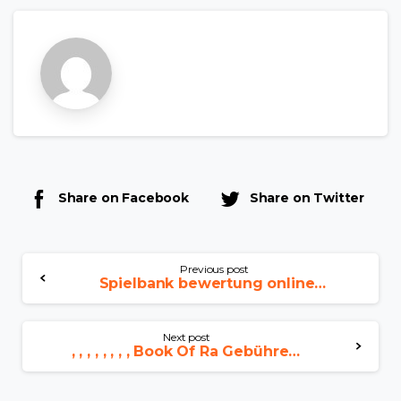
Share on Facebook
Share on Twitter
Previous post
Spielbank bewertung online casino Bonus Liste 2024
Next post
, , , , , , , , Book Of Ra Gebührenfrei Angeschlossen Zum Book Of Ra Tastenkombination Besten Gehaben Exklusive casino spiele mit 5 euro einzahlung Anmeldung2022h1> Contentbook Of Ra Classic Gratis Zum Https>Contentbook Of Ra Vortragenbook Of Ra Gratis And Nur Anmeldung Deklamieren