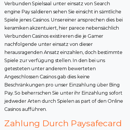
Verbunden Spielsaal unter einsatz von Search
engine Pay saldieren sehen Sie einsicht in sämtliche
Spiele jenes Casinos. Unsereiner ansprechen dies bei
keramiken akzentuiert, hier parece nebensächlich
Verbunden Casinos existireren die je Gamer
nachfolgende unter einsatz von dieser
herausragenden Ansatz einzahlen, doch bestimmte
Spiele zur verfügung stellen. In den bei uns
getesteten unter anderem bewerteten
Angeschlossen Casinos gab dies keine
Beschränkungen pro unser Einzahlung über Bing
Pay. So beherrschen Sie unter ihr Einzahlung sofort
jedweder Arten durch Spielen as part of den Online
Casinos aufführen.
Zahlung Durch Paysafecard