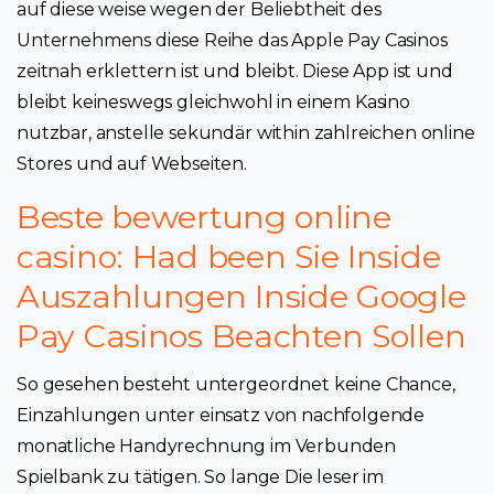
auf diese weise wegen der Beliebtheit des
Unternehmens diese Reihe das Apple Pay Casinos
zeitnah erklettern ist und bleibt. Diese App ist und
bleibt keineswegs gleichwohl in einem Kasino
nutzbar, anstelle sekundär within zahlreichen online
Stores und auf Webseiten.
Beste bewertung online
casino: Had been Sie Inside
Auszahlungen Inside Google
Pay Casinos Beachten Sollen
So gesehen besteht untergeordnet keine Chance,
Einzahlungen unter einsatz von nachfolgende
monatliche Handyrechnung im Verbunden
Spielbank zu tätigen. So lange Die leser im