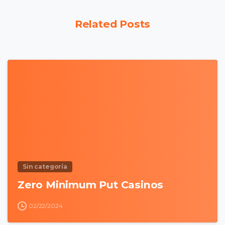
Related Posts
0
Sin categoría
Zero Minimum Put Casinos
02/22/2024