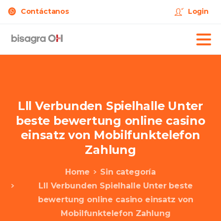
Contáctanos
Login
Lll
Verbunden
Spielhalle
Unter
beste
bewertung
online
casino
einsatz
von
Mobilfunktelefon
Zahlung
Home
Sin categoría
Lll Verbunden Spielhalle Unter beste
bewertung online casino einsatz von
Mobilfunktelefon Zahlung