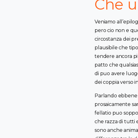
Che ul
Veniamo all’epilo
pero cio non e que
circostanza dei pr
plausibile che tipo
tendere ancora pi
patto che qualsias
di puo avere luo
dei coppia verso in
Parlando ebbene di
prosaicamente sanc
fellatio puo soppo
che razza di tutti
sono anche animal