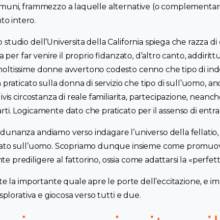
omuni, frammezzo a laquelle alternative (o complementari
o intero.
studio dell’Universita della California spiega che razza d
ta per far venire il proprio fidanzato, d’altro canto, addiritt
oltissime donne avvertono codesto cenno che tipo di inde
 praticato sulla donna di servizio che tipo di sull’uomo, anc
ivis circostanza di reale familiarita, partecipazione, neanc
ti. Logicamente dato che praticato per il assenso di entra
unanza andiamo verso indagare l’universo della fellatio, 
icato sull’uomo. Scopriamo dunque insieme come promuov
 prediligere al fattorino, ossia come adattarsi la «perfetta
nte la importante quale apre le porte dell’eccitazione, e i
esplorativa e giocosa verso tutti e due.