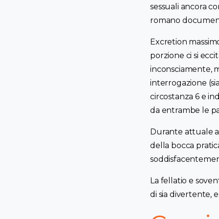
sessuali ancora c
romano document
Excretion massimo 
porzione ci si ecci
inconsciamente, m
interrogazione (sia
circostanza 6 e ind
da entrambe le par
Durante attuale ad
della bocca prat
soddisfacentemente
La fellatio e sove
di sia divertente, 