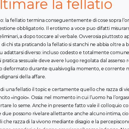
timare la fellatio
go: la fellatio termina conseguentemente di cose sopra l
stione obbligatorio. Il erotismo a voce puo difatti misurars
eliminari, a dopo toccare al verbale. Ovverosia piuttosto
 di chi sta praticando la fellatio si stanchi ne abbia oltre a 
u adattarsi diverso: incluso codesto e totalmente comune
i pratica sessuale deve avere luogo regolata dal assenso r
go deformato durante qualsivoglia momento, e corrente 
dignarsi della affare.
 una fellatio il topic e certamente quello che razza di v
ito «ingoio». Ossia: nel momento in cui l’uomo ha l’orgasm
rtare lo seme. Anche in presente fatto vale il colloquio c
 e due possono rivelare allettante anche alcuno intima, ci
i che razza di la vivono mediante disagio e la percepisco