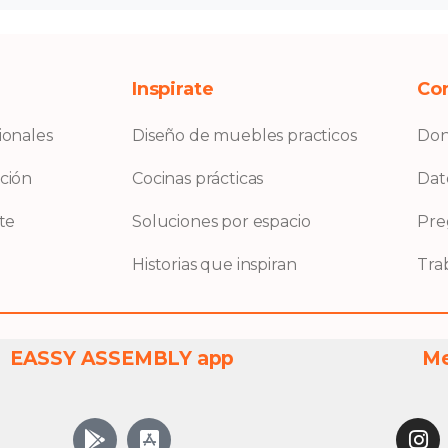
Inspirate
Co
ionales
Diseño de muebles practicos
Don
ación
Cocinas prácticas
Dat
nte
Soluciones por espacio
Pre
Historias que inspiran
Tra
EASSY ASSEMBLY app
Me