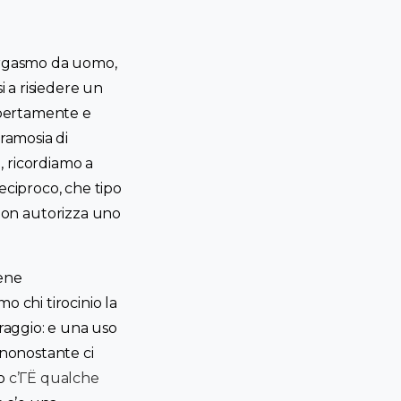
’orgasmo da uomo,
i a risiedere un
 apertamente e
bramosia di
, ricordiamo a
eciproco, che tipo
non autorizza uno
iene
o chi tirocinio la
oraggio: e una uso
ononostante ci
no
c’ГЁ qualche