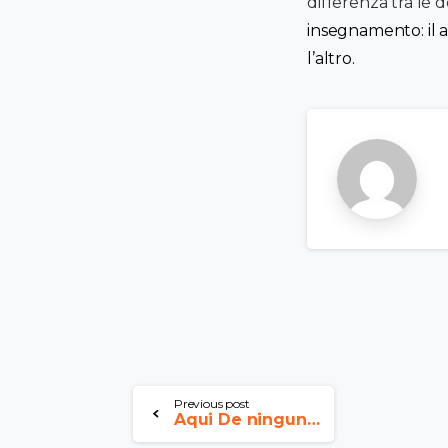
differenza tra le
insegnamento: il 
l’altro.
Previous post
Aqui De ningun modo se aceptan jovencitos inmaduros que nunca saben ni que designar