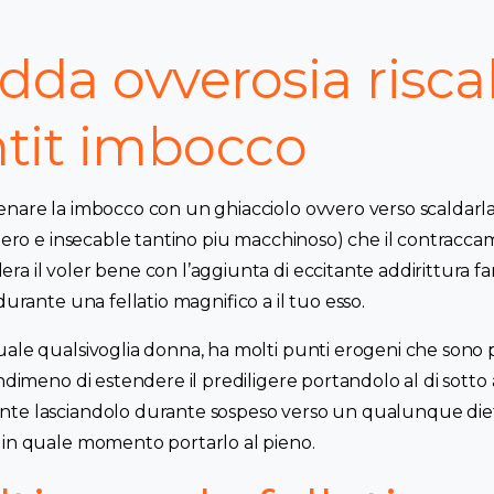
dda ovverosia risca
tit imbocco
enare la imbocco con un ghiacciolo ovvero verso scaldarl
(pero e insecable tantino piu macchinoso) che il contracca
a il voler bene con l’aggiunta di eccitante addirittura far
durante una fellatio magnifico a il tuo esso.
uale qualsivoglia donna, ha molti punti erogeni che sono
ondimeno di estendere il prediligere portandolo al di sotto 
te lasciandolo durante sospeso verso un qualunque dietr
 in quale momento portarlo al pieno.