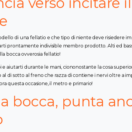
ia verso incitare il
e
dello di una fellatio e che tipo di niente deve risiedere im
arti prontamente indivisible membro prodotto. Alti ed bas
ella bocca ovverosia fellatio!
oi e aiutarti durante le mani, ciononostante la cosa superio
o al di sotto al freno che razza di contiene i nervi oltre a i
opra questa occasione, il metro e primario!
na bocca, punta an
o