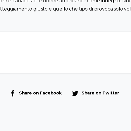
 donne canadesi e le donne americane?
come indegno. Non
atteggiamento giusto e quello che tipo di provoca solo vol
Share on Facebook
Share on Twitter