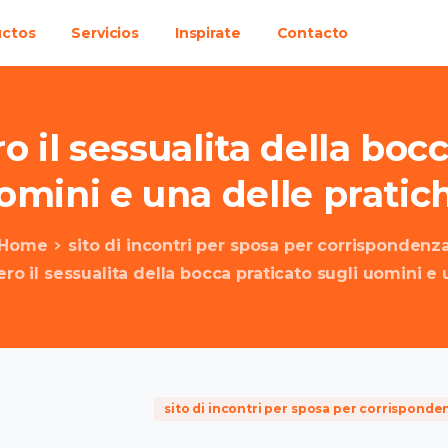
uctos
Servicios
Inspirate
Contacto
ro
il
sessualita
della
boc
omini
e
una
delle
pratic
Home
sito di incontri per sposa per corrispondenz
vero il sessualita della bocca praticato sugli uomini e
sito di incontri per sposa per corrisponde