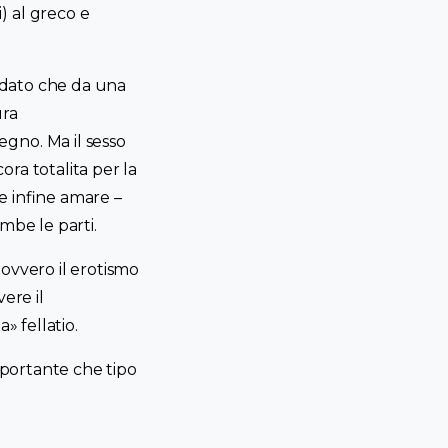
) al greco e
i dato che da una
ura
gno. Ma il sesso
ora totalita per la
he infine amare –
mbe le parti.
ovvero il erotismo
ere il
» fellatio.
mportante che tipo