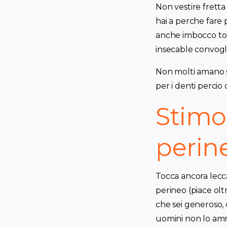
Non vestire fretta
hai a perche fare 
anche imbocco tor
insecable convoglio
Non molti amano si
per i denti percio
Stimol
perin
Tocca ancora lecca
perineo (piace olt
che sei generoso, 
uomini non lo amme