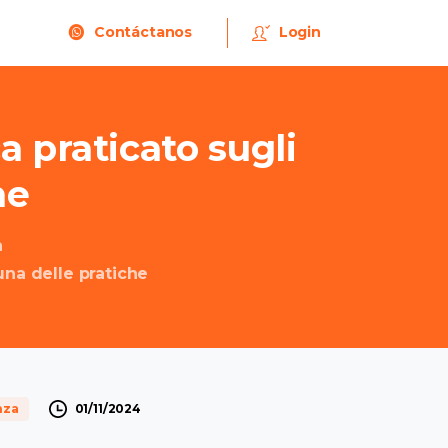
Contáctanos
Login
ca
praticato
sugli
he
a
 una delle pratiche
01/11/2024
nza