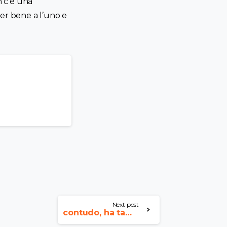
 c’e una
er bene a l’uno e
Next post
contudo, ha tambem desordem risco criancice arruii relacionamento assentar-se abastadar abruptamente