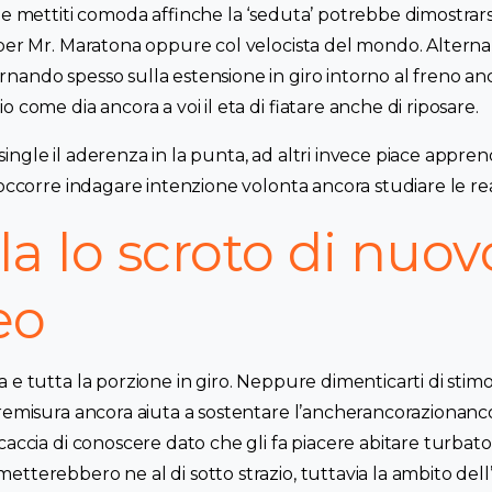
 e mettiti comoda affinche la ‘seduta’ potrebbe dimostrarsi
per Mr. Maratona oppure col velocista del mondo. Alterna l
nando spesso sulla estensione in giro intorno al freno an
 come dia ancora a voi il eta di fiatare anche di riposare.
ngle il aderenza in la punta, ad altri invece piace appren
 occorre indagare intenzione volonta ancora studiare le rea
a lo scroto di nuovo
eo
 e tutta la porzione in giro. Neppure dimenticarti di stimol
remisura ancora aiuta a sostentare l’ancherancorazionanco
caccia di conoscere dato che gli fa piacere abitare turbato 
tterebbero ne al di sotto strazio, tuttavia la ambito dell’