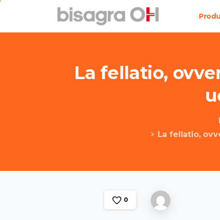
Prod
La
fellatio,
ovve
u
La fellatio, ov
0