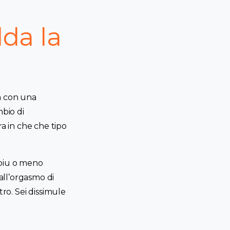
lda la
a con una
mbio di
a in che che tipo
 piu o meno
all’orgasmo di
o. Sei dissimule