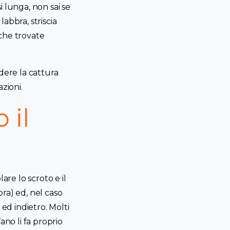
 lunga, non sai se
abbra, striscia
che trovate
dere la cattura
zioni.
 il
are lo scroto e il
ra) ed, nel caso
ed indietro. Molti
ano li fa proprio