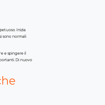
petuoso. Inizia
si sono normali
re e spingere il
mportanti. Di nuovo
che