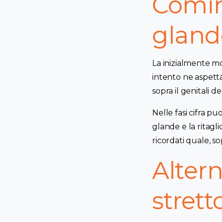
Cominc
gland
La inizialmente mo
intento ne aspett
sopra il genitali d
Nelle fasi cifra pu
glande e la ritagli
ricordati quale, s
Alter
strett