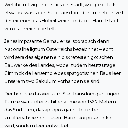
Welche uff zig Properties ein Stadt, wie gleichfalls
etwa aufwarts den Stephansdom, der zur selben zeit
des eigenen das Hoheitszeichen durch Hauptstadt
von osterreich darstellt.
Jenes imposante Gemauer sei sporadisch denn
Nationalheiligtum Osterreichs bezeichnet – echt
wird sera des eigenen ein diskretesten gotischen
Bauwerke des Landes, wobei zudem heutzutage
Gimmick de l’ensemble des spatgotischen Baus leer
unserem two Sakulum vorhanden sie sind.
Der hochste das vier zum Stephansdom gehorigen
Turme war unter zuhilfenahme von 136,2 Metern
das Sudturm, das apropos gar nicht unter
zuhilfenahme von diesem Hauptkorpus en bloc
wird, sondern leer entwickelt.