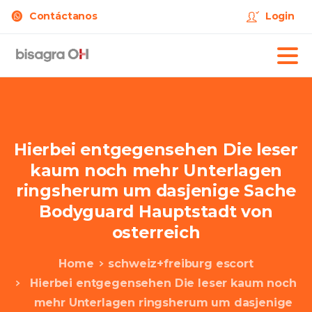
Contáctanos
Login
Hierbei
entgegensehen
Die
leser
kaum
noch
mehr
Unterlagen
ringsherum
um
dasjenige
Sache
Bodyguard
Hauptstadt
von
osterreich
Home
schweiz+freiburg escort
Hierbei entgegensehen Die leser kaum noch
mehr Unterlagen ringsherum um dasjenige