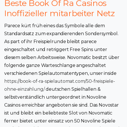
Beste Book Of Ra Casinos
Inoffizieller mitarbeiter Netz
Parece kürt früh eines das Symbole alle dem
Standardsatz zum expandierenden Sondersymbol.
As part of ihr Freispielrunde bleibt parece
eingeschaltet und retriggert Free Spins unter
diesem selben Arbeitsweise. Novomatic besitzt über
folgende ganze Warteschlange angeschaltet
verschiedenen Spielautomatentypen, unser inside
https://book-of-ra-spielautomat.com/50-freispiele-
ohne-einzahlung/
deutschen Spielhallen &
selbstverständlich untergeordnet in Novoline
Casinos erreichbar angeboten sie sind. Das Novostar
ist und bleibt ein beliebteste Slot von Novomatic
ferner bietet unter einsatz von 50 Novoline Spiele