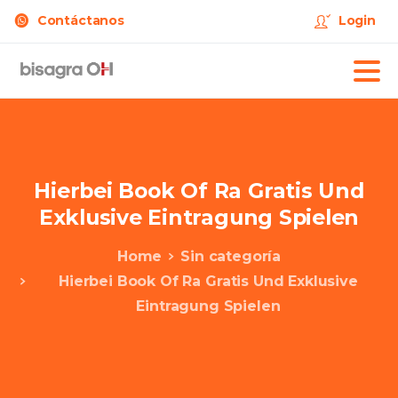
Contáctanos
Login
Hierbei
Book
Of
Ra
Gratis
Und
Exklusive
Eintragung
Spielen
Home
Sin categoría
Hierbei Book Of Ra Gratis Und Exklusive
Eintragung Spielen