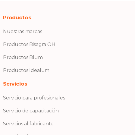
Productos
Nuestras marcas
Productos Bisagra OH
Productos Blum
Productos Idealum
Servicios
Servicio para profesionales
Servicio de capacitación
Servicios al fabricante