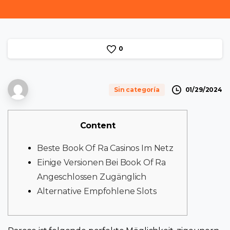
0
01/29/2024
Sin categoría
Content
Beste Book Of Ra Casinos Im Netz
Einige Versionen Bei Book Of Ra
Angeschlossen Zugänglich
Alternative Empfohlene Slots