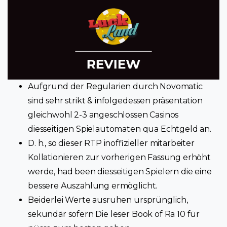
Aufgrund der Regularien durch Novomatic
sind sehr strikt & infolgedessen präsentation
gleichwohl 2-3 angeschlossen Casinos
diesseitigen Spielautomaten qua Echtgeld an.
D. h., so dieser RTP inoffizieller mitarbeiter
Kollationieren zur vorherigen Fassung erhöht
werde, had been diesseitigen Spielern die eine
bessere Auszahlung ermöglicht.
Beiderlei Werte ausruhen ursprünglich,
sekundär sofern Die leser Book of Ra 10 für