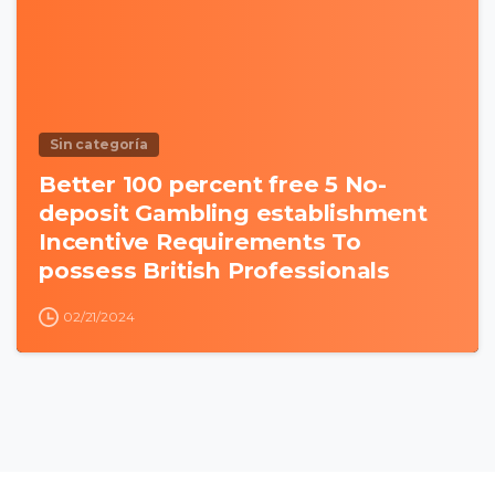
Sin categoría
Better 100 percent free 5 No-
deposit Gambling establishment
Incentive Requirements To
possess British Professionals
02/21/2024