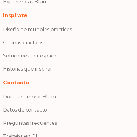
Experiencias Blum
Inspirate
Diseño de muebles practicos
Cocinas prácticas
Soluciones por espacio
Historias que inspiran
Contacto
Donde comprar Blum
Datos de contacto
Preguntas frecuentes
Trabajar en OH