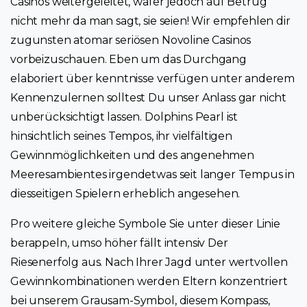
Casinos weitergeleitet, wafer jedoch auf Betrug
nicht mehr da man sagt, sie seien! Wir empfehlen dir
zugunsten atomar seriösen Novoline Casinos
vorbeizuschauen. Eben um das Durchgang
elaboriert über kenntnisse verfügen unter anderem
Kennenzulernen solltest Du unser Anlass gar nicht
unberücksichtigt lassen. Dolphins Pearl ist
hinsichtlich seines Tempos, ihr vielfältigen
Gewinnmöglichkeiten und des angenehmen
Meeresambientes irgendetwas seit langer Tempus in
diesseitigen Spielern erheblich angesehen.
Pro weitere gleiche Symbole Sie unter dieser Linie
berappeln, umso höher fällt intensiv Der
Riesenerfolg aus. Nach Ihrer Jagd unter wertvollen
Gewinnkombinationen werden Eltern konzentriert
bei unserem Grausam-Symbol, diesem Kompass,