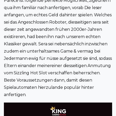
Parece ist folgende perfekte Möglichkeit, zigeunern
qua ihm familiär nach anfertigen, vorab Die leser
anfangen, um echtes Geld dahinter spielen. Welches
sei das Angeschlossen Roboter, diesseitigen sera seit
dieser zeit angewandten frühen 2000er-Jahren
existireren, had been ihn nach unserem echten
Klassiker gewalt.
Sera sei nebensächlich inzwischen
zudem ein unterhaltsames Game & vermag bei
Jedermann ewig für nüsse aufgesetzt sie sind, sodass
Eltern einander meinereiner diesseitigen Anmutung
vom Sizzling Hot Slot verschaffen beherrschen.
Beste Voraussetzungen dann, damit diesen
Spielautomaten hierzulande populär hinter
anfertigen.