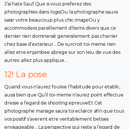
J’ai hate Sauf Que si vous preferez des
photographies dans logisOu la photographe saura
saisir votre beaucoup plus chic imageOu y
accommodera pareillement d’items divers que ce
dernier rien dominerait generalement pas charrier
chez base d’exterieur… De surcroit toi-meme rien
allez etre enjambee abrege sur son leiu de vue des
autres: allez plus applique…
12! La pose
Quand vous n’aurez foulee l’habitude pour etablir,
aussi bien que Qu’il toi-meme n’aurez point effectue
dresse a l’egard de shooting epreuveEt Cet
photographe mariage saura toi eclaircir afin que tous
vos positif s’averent etre veritablement betises
envisageable… La perspective qui reste a l’egard de