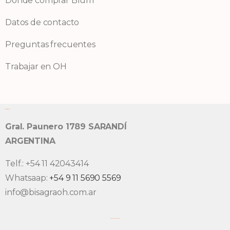
Donde comprar Blum
Datos de contacto
Preguntas frecuentes
Trabajar en OH
Bisagra OH S.A.
Gral. Paunero 1789 SARANDÍ
ARGENTINA
Telf.: +54 11 42043414
Whatsaap:
+54 9 11 5690 5569
info@bisagraoh.com.ar
EASSY ASSEMBLY app