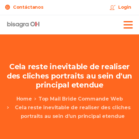
Contáctanos
Login
Cela
reste
inevitable
de
realiser
des
cliches
portraits
au
sein
d'un
principal
etendue
Home
Top Mail Bride Commande Web
Cela reste inevitable de realiser des cliches
portraits au sein d’un principal etendue