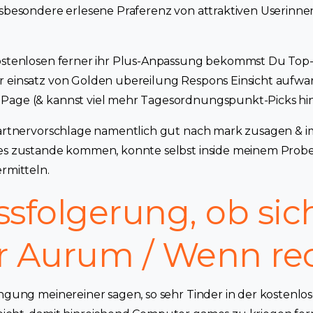
nsbesondere erlesene Praferenz von attraktiven Userinnen
kostenlosen ferner ihr Plus-Anpassung bekommst Du Top-
 einsatz von Golden ubereilung Respons Einsicht aufwar
Page (& kannst viel mehr Tagesordnungspunkt-Picks hi
 Partnervorschlage namentlich gut nach mark zusagen & 
les zustande kommen, konnte selbst inside meinem Prob
ermitteln.
ssfolgerung, ob sic
r Aurum / Wenn re
ingung meinereiner sagen, so sehr Tinder in der kostenl