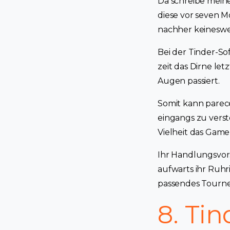
Da schreibe meine
diese vor seven M
nachher keinesw
Bei der Tinder-So
zeit das Dirne le
Augen passiert.
Somit kann parec
eingangs zu verste
Vielheit das Game 
Ihr Handlungsvors
aufwarts ihr Ruhr
passendes Tourne
8. Tin