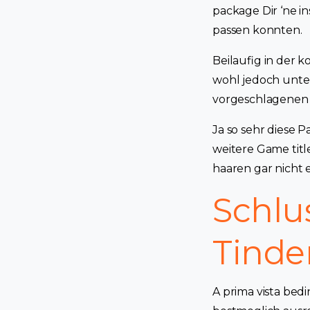
package Dir ‘ne i
passen konnten.
Beilaufig in der 
wohl jedoch unter
vorgeschlagenen 
Ja so sehr diese
weitere Game tit
haaren gar nicht 
Schlu
Tinde
A prima vista bed