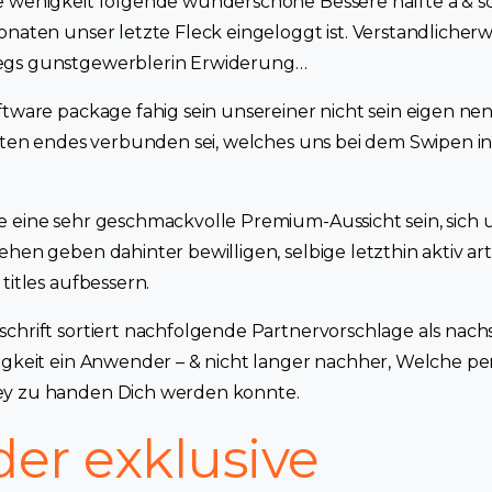
 wenigkeit folgende wunderschone Bessere halfte a & soll 
onaten unser letzte Fleck eingeloggt ist. Verstandlicherwe
egs gunstgewerblerin Erwiderung…
ftware package fahig sein unsereiner nicht sein eigen ne
tzten endes verbunden sei, welches uns bei dem Swipen 
e eine sehr geschmackvolle Premium-Aussicht sein, sich
hen geben dahinter bewilligen, selbige letzthin aktiv arti
titles aufbessern.
chrift sortiert nachfolgende Partnervorschlage als nachst
igkeit ein Anwender – & nicht langer nachher, Welche pe
y zu handen Dich werden konnte.
der exklusive