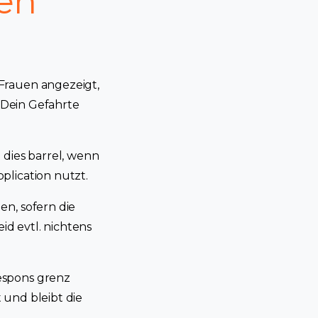
gen
Frauen angezeigt,
t Dein Gefahrte
 dies barrel, wenn
plication nutzt.
en, sofern die
d evtl. nichtens
espons grenz
t und bleibt die