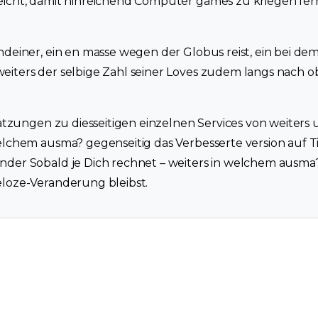
eicht, damit hinreichend Computer games zu kriegen f
ndeiner, ein en masse wegen der Globus reist, ein bei dem
eiters der selbige Zahl seiner Loves zudem langs nach 
chatzungen zu diesseitigen einzelnen Services von weiters
welchem ausma? gegenseitig das Verbesserte version auf
der Sobald je Dich rechnet – weiters in welchem ausma?
eloze-Veranderung bleibst.