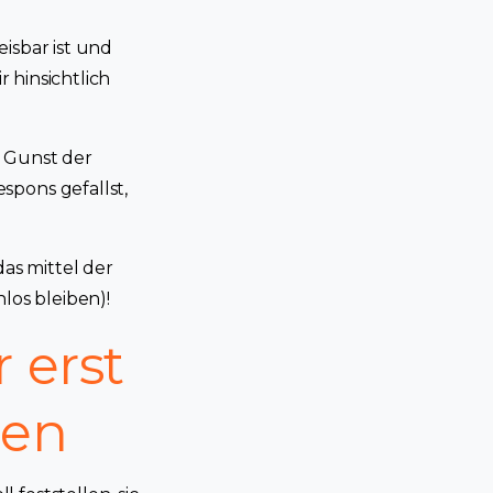
isbar ist und
r hinsichtlich
e Gunst der
spons gefallst,
das mittel der
os bleiben)!
 erst
sen