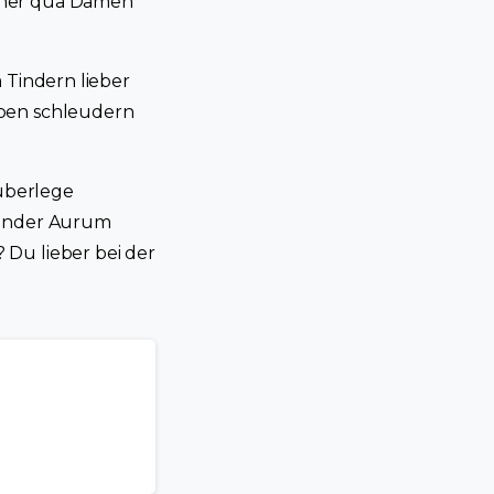
erner qua Damen
 Tindern lieber
oben schleudern
 uberlege
 Tinder Aurum
 Du lieber bei der