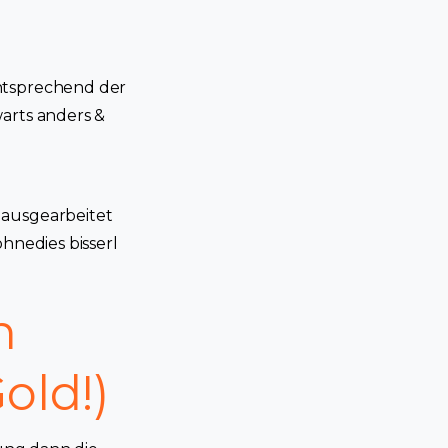
entsprechend der
warts anders &
 ausgearbeitet
hnedies bisserl
h
old!)