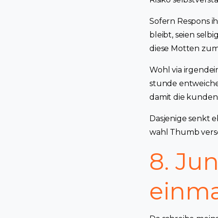
Sofern Respons ih
bleibt, seien selb
diese Motten zu
Wohl via irgendei
stunde entweichen
damit die kunden 
Dasjenige senkt eb
wahl Thumb versc
8. Jun
einma