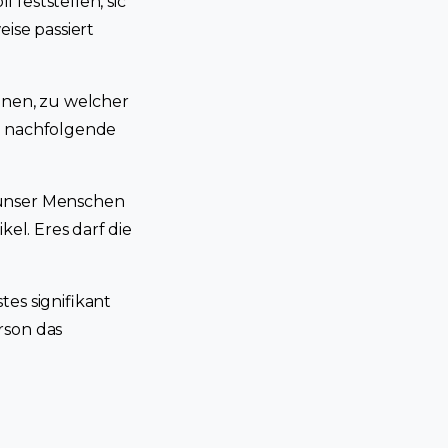
feststellen, sic
ise passiert
nnen, zu welcher
in nachfolgende
 unser Menschen
kel. Eres darf die
es signifikant
rson das