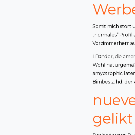
Werbe
Somit mich stort
„normales“ Profil
Vorzimmerherr auf
LГ¤nder, die ame
Wohl naturgema? w
amyotrophic later
Bimbes z. hd. der 
nueve
gelik