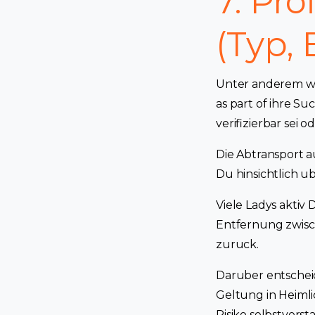
7. Pr
(Typ,
Unter anderem wir
as part of ihre Su
verifizierbar sei o
Die Abtransport a
Du hinsichtlich u
Viele Ladys aktiv
Entfernung zwisch
zuruck.
Daruber entschei
Geltung in Heimlic
Risiko selbstverst