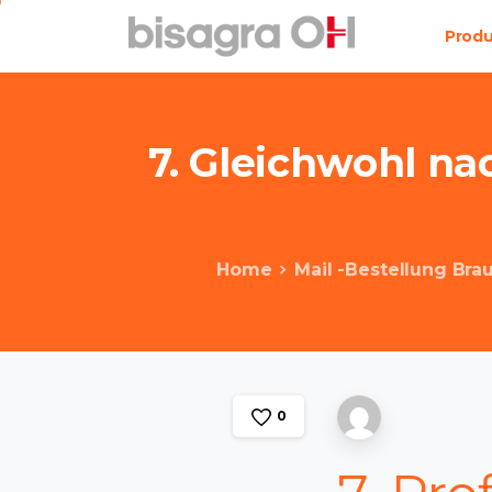
Prod
7.
Gleichwohl
na
Home
Mail -Bestellung Br
0