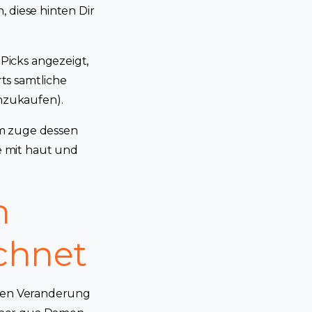
, diese hinten Dir
Picks angezeigt,
ts samtliche
nzukaufen).
im zuge dessen
e mit haut und
h
chnet
osen Veranderung