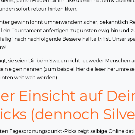
iehst, perish Frauen Dir ihr Like da sein hatten & uberei
unden sofort retour hinten liken.
hinter gewinn lohnt umherwandern sicher, bekanntlich R
ll ein Tournament anfertigen, zugunsten ewig hin und z
fallig“ nach nachfolgende Bessere halfte triffst. Unser sp
ei!
t, sie seien Dir beim Swipen nicht jedweder Menschen a
 sein eigen nennen (zum beispiel hier die leser herumrei
hinten weit weit werden).
ller Einsicht auf De
icks (dennoch Silver
ten Tagesordnungspunkt-Picks zeigt selbige Online dat