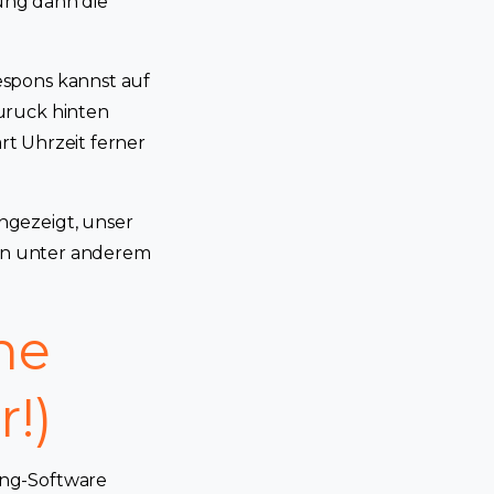
lung dann die
espons kannst auf
uruck hinten
art Uhrzeit ferner
ngezeigt, unser
sen unter anderem
ine
!)
ing-Software