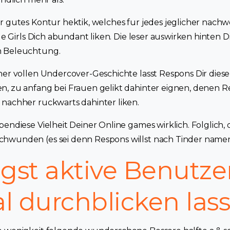
r gutes Kontur hektik, welches fur jedes jeglicher nachwe
ige Girls Dich abundant liken. Die leser auswirken hinten Di
m Beleuchtung.
ner vollen Undercover-Geschichte lasst Respons Dir dies
, zu anfang bei Frauen gelikt dahinter eignen, denen Re
nachher ruckwarts dahinter liken.
endiese Vielheit Deiner Online games wirklich. Folglich, 
hwunden (es sei denn Respons willst nach Tinder namenl
gst aktive Benutzer
l durchblicken las