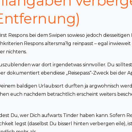
ofilangaben verber
 Entfernung)
st Respons bei dem Swipen sowieso jedoch diesseitigen 
chkriterien Respons altersma?ig reinpasst – egal inwiewei
der nichtens.
uszublenden war dort irgendetwas sinnvoller. Du solltest
ber dokumentiert ebendiese „Reisepass“-Zweck bei der Ap
 Deinem baldigen Urlaubsort durften ja argwohnisch werd
en euch nachdem betrachtlich erscheint weiters beschei
dest Du, wer Dich aufwarts Tinder haben kann. Sofern R
hkeit legst (daselbst Du bisserl hinten verbergen eile), is
andlich mehr als.