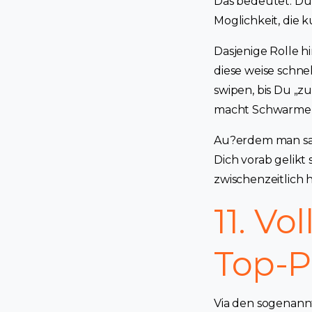
Das bedeutet: Du s
Moglichkeit, die k
Dasjenige Rolle 
diese weise schne
swipen, bis Du „zu
macht Schwarmer
Au?erdem man sag
Dich vorab gelikt
zwischenzeitlich 
11. Vo
Top-P
Via den sogenann