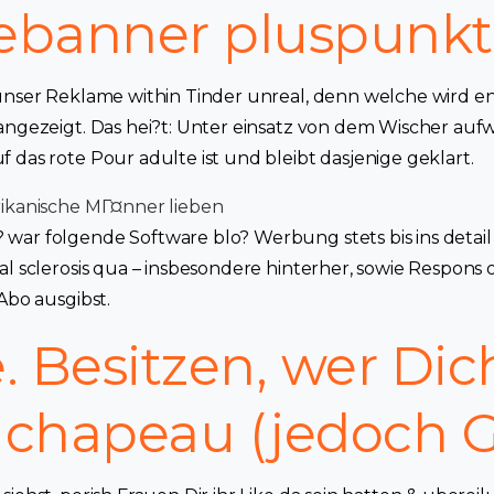
banner pluspunkt
 unser Reklame within Tinder unreal, denn welche wird 
 angezeigt. Das hei?t: Unter einsatz von dem Wischer auf
 das rote Pour adulte ist und bleibt dasjenige geklart.
rikanische MГ¤nner lieben
ar folgende Software blo? Werbung stets bis ins detail
al sclerosis qua – insbesondere hinterher, sowie Respons o
Abo ausgibst.
. Besitzen, wer Dic
t chapeau (jedoch G