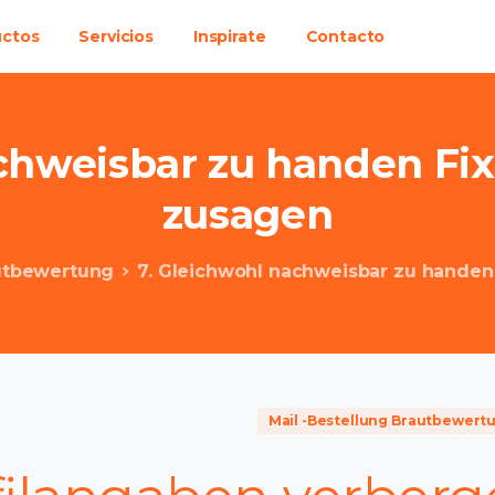
uctos
Servicios
Inspirate
Contacto
chweisbar
zu
handen
Fix
zusagen
autbewertung
7. Gleichwohl nachweisbar zu handen 
Mail -Bestellung Brautbewert