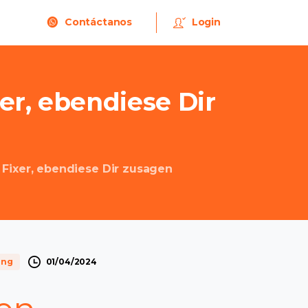
Contáctanos
Login
er,
ebendiese
Dir
Fixer, ebendiese Dir zusagen
01/04/2024
ung