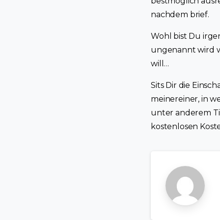
bestmoglich ausr
nachdem brief.
Wohl bist Du irge
ungenannt wird w
will…
Sits Dir die Eins
meinereiner, in 
unter anderem Tin
kostenlosen Kost