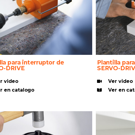
lla para interruptor de
Plantilla par
O-DRIVE
SERVO-DRI
r video
Ver video
r en catalogo
Ver en ca