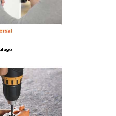
versal
talogo