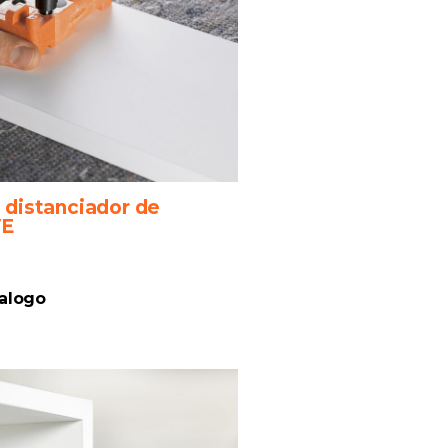
a distanciador de
VE
talogo