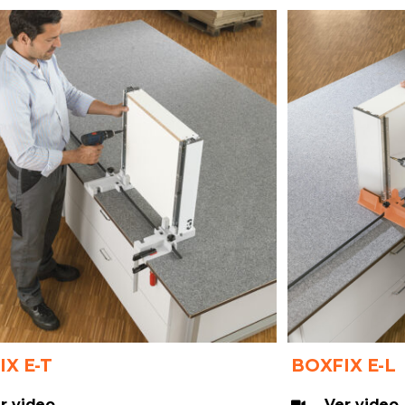
IX E-T
BOXFIX E-L
r video
Ver video