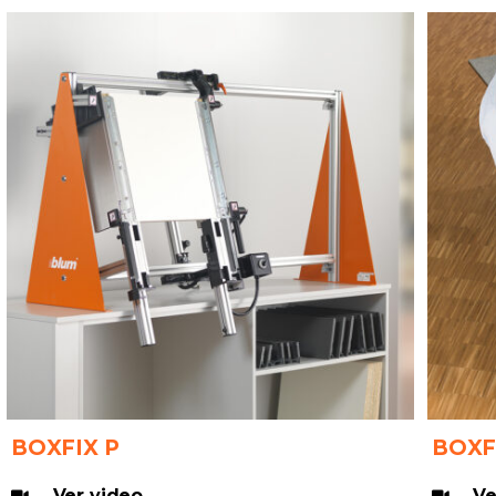
BOXFIX P
BOXF
Ver video
Ve